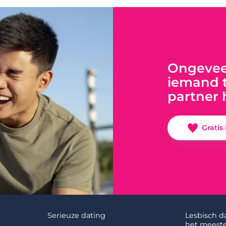
Ongeveer
iemand t
partner 
Gratis
Serieuze dating
Lesbisch d
het meeste