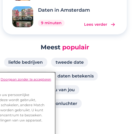
Daten in Amsterdam
9 minuten
Lees verder
Meest
populair
liefde bedrijven
tweede date
betekenis daten
daten betekenis
Doorgaan zonder te accepteren
wanneer zeg je ik hou van jou
m uw persoonlijke
 deze wordt gebruikt,
standje italiaanse kroonluchter
te schakelen, andere Match
 worden gebruikt. U kunt
urencentrum te bezoeken.
llingen van uw apparaat.