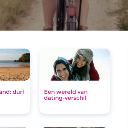
and: durf
Een wereld van
dating-verschil