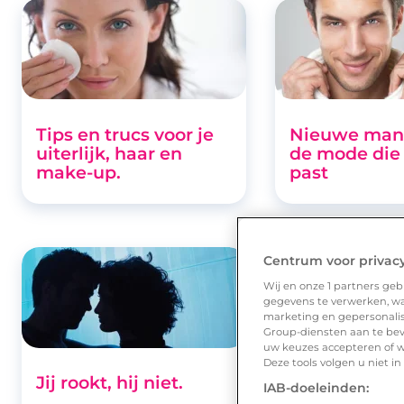
Tips en trucs voor je
Nieuwe man
uiterlijk, haar en
de mode die 
make-up.
past
Centrum voor privac
Wij en onze
1
partners gebr
gegevens te verwerken, waa
marketing en gepersonalise
Group-diensten aan te bev
uw keuzes accepteren of w
Deze tools volgen u niet i
Jij rookt, hij niet.
Over smaak v
IAB-doeleinden:
twisten