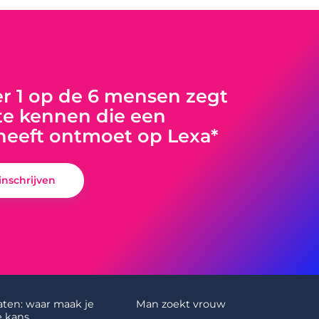
 1 op de 6 mensen zegt
e kennen die een
heeft ontmoet op Lexa*
 inschrijven
aten: waar maak je
Man zoekt vrouw
 kans