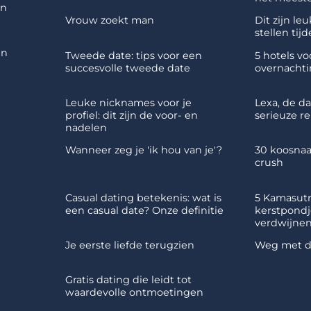
en
Vrouw zoekt man
Dit zijn le
stellen tij
en
Tweede date: tips voor een
5 hotels v
succesvolle tweede date
overnachti
Leuke nicknames voor je
Lexa, de d
profiel: dit zijn de voor- en
serieuze re
nadelen
Wanneer zeg je 'ik hou van je'?
30 koosnaa
crush
Casual dating betekenis: wat is
5 Kamasutr
een casual date? Onze definitie
kerstpondj
verdwijne
Je eerste liefde terugzien
Weg met di
Gratis dating die leidt tot
waardevolle ontmoetingen