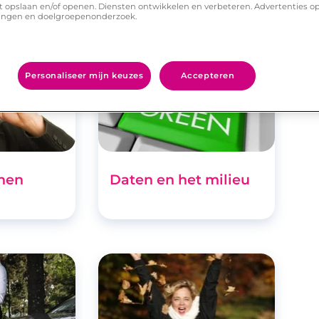
t opslaan en/of openen. Diensten ontwikkelen en verbeteren. Advertenties o
politici om te daten
ingen en doelgroepenonderzoek.
Personaliseer mijn keuzes
Accepteren
nen
Daten en het milieu