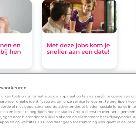
nen en
Met deze jobs kom je
bij hen
sneller aan een date!
yvoorkeuren
uiken tools om informatie op uw apparaat op te slaan en/of te openen en o
ronder unieke identificatoren, om onze service te leveren, te begrijpen hoe
erde of niet-gepersonaliseerde advertenties te bieden, sociale functies in 
elen en beter te begrijpen hoe de Match Group-diensten over het algemeen
ijzigen door hieronder te klikken of door op elk moment het Privacyvoorke
n apps en op websites als u ons daar geen toestemming voor geeft in de inste
alt te
Job Cohen en Femke
Halsema populairste