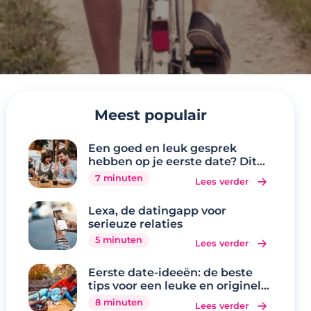
Meest populair
Een goed en leuk gesprek
hebben op je eerste date? Dit
zijn de 20 beste
7 minuten
Lees verder
gespreksonderwerpen
Lexa, de datingapp voor
serieuze relaties
5 minuten
Lees verder
Eerste date-ideeën: de beste
tips voor een leuke en originele
eerste date
8 minuten
Lees verder