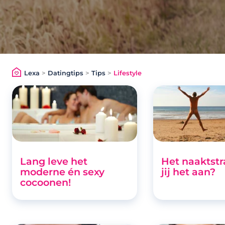
Lexa
>
Datingtips
>
Tips
>
Lifestyle
Lang leve het
Het naaktstr
moderne én sexy
jij het aan?
cocoonen!