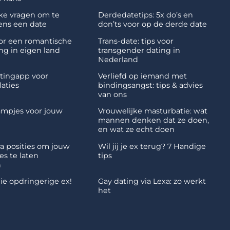
uke vragen om te
Derdedatetips: 5x do’s en
dens een date
don’ts voor op de derde date
oor een romantische
Trans-date: tips voor
ng in eigen land
transgender dating in
Nederland
atingapp voor
Verliefd op iemand met
laties
bindingsangst: tips & advies
van ons
mpjes voor jouw
Vrouwelijke masturbatie: wat
mannen denken dat ze doen,
en wat ze echt doen
a posities om jouw
Wil jij je ex terug? 7 Handige
es te laten
tips
n
e opdringerige ex!
Gay dating via Lexa: zo werkt
het