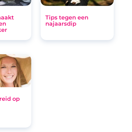
maakt
Tips tegen een
en
najaarsdip
ker
reid op