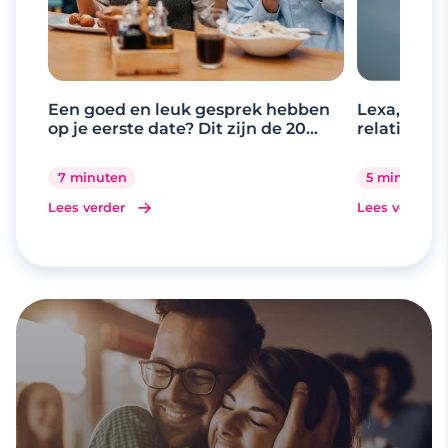
Een goed en leuk gesprek hebben
Lexa, de d
op je eerste date? Dit zijn de 20
relaties
beste gespreksonderwerpen
7 minuten
5 minuten
Lees verder
Lees verder