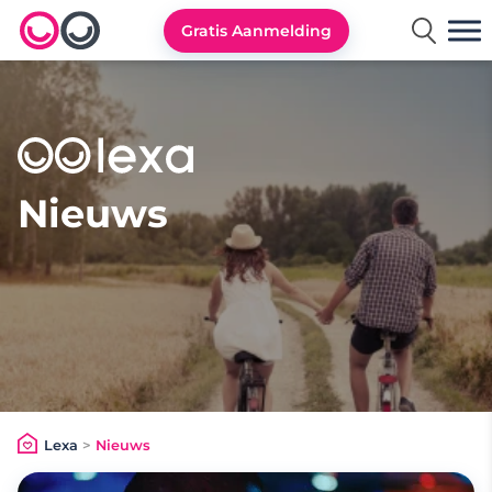
Gratis Aanmelding
Lexa logo
Nieuws
Lexa
>
Nieuws