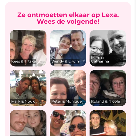
Ze ontmoetten elkaar op Lexa.
Wees de volgende!
Marc en
Kees & Tjitske
Wendy & Erwin
Catharina
Mark & Nouk
Peter & Monique
Roland & Nicole