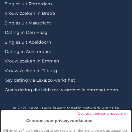
Singles uit Rotterdam
Vrouw zoeken in Breda
Singles uit Maastricht
Dating in Den Haag
Singles uit Apeldoorn
Dating in Amsterdam
Vrouw zoeken in Emmen
Vrouw zoeken in Tilburg
Gay dating via Lexa: zo werkt het
Gratis dating die leidt tot waardevolle ontmoetingen
© 2026 Lexa | Lexa is een
Meetic netwerk
website.
Doorgaan zonder te accepteren
Centrum voor privacyvoorkeuren
*Onderzoek uitgevoerd door Dynata in december 2023 onder
een representatieve steekproef van 2001 personen van 18+ in
Wij en onze
1
partners gebruiken tools om informatie op uw apparaat op