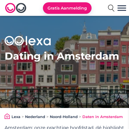
Gratis Aanmelding
Lexa logo
Dating in Amsterdam
Lexa
>
Nederland
>
Noord-Holland
>
Daten in Amsterdam
Amsterdam: onze prachtige hoofdstad, dé highlight