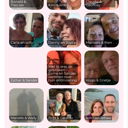
Ronald &
Claudia &
Pascale
Kim & Rob
Geoffrey
Carla en willy
Danny en Joyce
Manuela & Rien
'Het ijs was zo
gebroken' -
Esme en Sander
vertellen over
Esther & Sander
hun ontmoeting
Hugo & Grietje
Marielle & Wally
Britt & Geraldo
John en Jetske