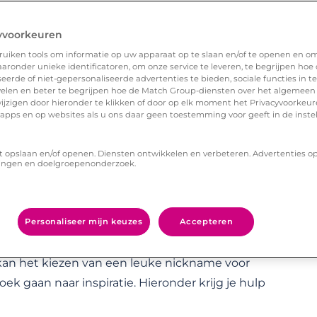
s op een datingsite
yvoorkeuren
heeft ook z’n nadelen. Zo is het niet altijd
uiken tools om informatie op uw apparaat op te slaan en/of te openen en o
 Je moet je creativiteit laten stromen. Het
ronder unieke identificatoren, om onze service te leveren, te begrijpen hoe
erde of niet-gepersonaliseerde advertenties te bieden, sociale functies in 
lank volledig misslaat doordat de naam te
elen en beter te begrijpen hoe de Match Group-diensten over het algemeen
ijzigen door hieronder te klikken of door op elk moment het Privacyvoorke
n apps en op websites als u ons daar geen toestemming voor geeft in de inste
 is dat het voor de ander minder snel duidelijk
t opslaan en/of openen. Diensten ontwikkelen en verbeteren. Advertenties o
ingen en doelgroepenonderzoek.
komen op de ander. En dat wil je voorkomen, je
verkomen, waardoor het lijkt alsof je niet serieus
Personaliseer mijn keuzes
Accepteren
rsnaam die goed te begrijpen is voor de ander en
m kan het kiezen van een leuke nickname voor
oek gaan naar inspiratie. Hieronder krijg je hulp