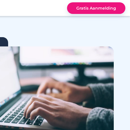
Gratis Aanmelding