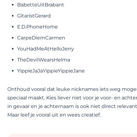
BabetteUitBrabant
GitaristGerard
E.D.PhoneHome
CarpeDiemCarmen
YouHadMeAtHelloJerry
TheDevilWearsHelma
YippieJaJaYippieYippieJane
Onthoud vooral dat leuke nicknames iets weg mogen g
speciaal maakt. Kies liever niet voor je voor- en ach
in gevaar en je achternaam is ook niet direct releva
Maar leef je vooral uit en wees creatief.