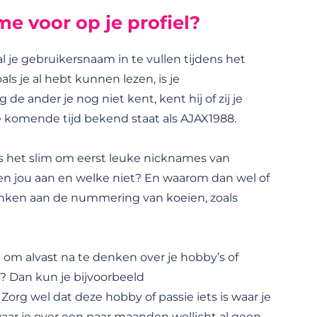
e voor op je profiel?
al je gebruikersnaam in te vullen tijdens het
ls je al hebt kunnen lezen, is je
 de ander je nog niet kent, kent hij of zij je
e komende tijd bekend staat als AJAX1988.
is het slim om eerst leuke nicknames van
n jou aan en welke niet? En waarom dan wel of
denken aan de nummering van koeien, zoals
g om alvast na te denken over je hobby’s of
n? Dan kun je bijvoorbeeld
org wel dat deze hobby of passie iets is waar je
n waar je over een paar maanden wellicht al geen