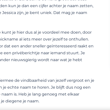
den kun je dan een cijfer achter je naam zetten,
te Jessica zijn, je bent uniek. Dat mag je naam
 kunt je hier dus al je voordeel mee doen, door
nickname al iets meer over jezelf te onthullen.
 dat een ander sneller geïnteresseerd raakt en
 je een privéberichtje naar iemand stuurt. Je
 ander nieuwsgierig wordt naar wat je hebt
 hiermee de vindbaarheid van jezelf vergroot en je
om je echte naam te horen. Je blijft dus nog een
e naam is. Heb je lang genoeg met elkaar
 je diegene je naam.