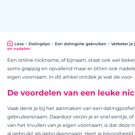
Lexa
>
Datingtips
>
Een datingsite gebruiken
>
Verbeter je 
en nadelen
Een online nickname, of bijnaam, staat ook wel bek
soms grappig en opvallend maar er zitten ook nadele
eigen voornaam. In dit artikel ontdek je wat de voor- 
De voordelen van een leuke nic
Vaak denk je bij het aanmaken van een datingprofiel 
gebruikersnaam. Daardoor verzin je er snel eentje, of
van het invullen van je eigen voornaam, is dat dez
al gebruikt als gebruikersnaam. Heet je bijvoorbeeld 