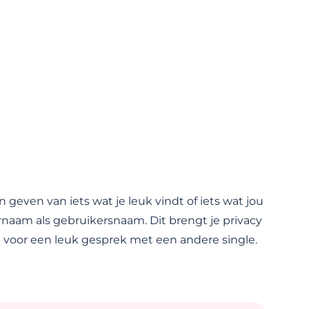
even van iets wat je leuk vindt of iets wat jou
ternaam als gebruikersnaam. Dit brengt je privacy
nt voor een leuk gesprek met een andere single.