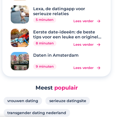
gespreksonderwerpen
Lexa, de datingapp voor
serieuze relaties
5 minuten
Lees verder
Eerste date-ideeën: de beste
tips voor een leuke en originele
eerste date
8 minuten
Lees verder
Daten in Amsterdam
9 minuten
Lees verder
Meest
populair
vrouwen dating
serieuze datingsite
transgender dating nederland