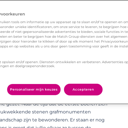
el klaar voor een beestachtig leuke date. Het park
ngle-gebied, komen jij en je crush verschillende
yvoorkeuren
Daarna trekken jullie langs Serenga, een
uiken tools om informatie op uw apparaat op te slaan en/of te openen en o
irect even testen of jouw date je wel in
ronder unieke identificatoren, om onze service te leveren, te begrijpen hoe
erde of niet-gepersonaliseerde advertenties te bieden, sociale functies in 
 gebied, Nortica, is een poolgebied waar jullie
elen en beter te begrijpen hoe de Match Group-diensten over het algemeen
ijzigen door hieronder te klikken of door op elk moment het Privacyvoorke
 In Wildlands is genoeg te zien, doen en
n apps en op websites als u ons daar geen toestemming voor geeft in de inste
t opslaan en/of openen. Diensten ontwikkelen en verbeteren. Advertenties o
ingen en doelgroepenonderzoek.
ouw crush meer houdt van de ongerepte natuur?
rug, die zeventig kilometer lang is, loopt
Personaliseer mijn keuzes
Accepteren
uw date het
Hunebedcentrum
in Borger. In dit
e gezet. Naar de tijd dat de eerste boeren zich
ndrukwekkende stenen grafmonumenten
landschap zijn te bewonderen. Er staan er nog
s is groot dat jullie elkaar zo tussen de