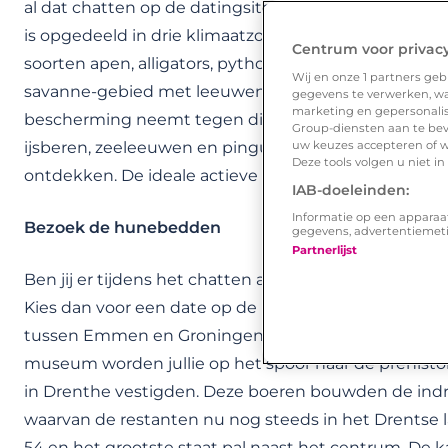
al dat chatten op de datingsite zijn jullie namelijk w
is opgedeeld in drie klimaatzones. In Jungola, het ju
Centrum voor privac
soorten apen, alligators, pythons en vlinders tegen. 
Wij en onze
1
partners gebr
savanne-gebied met leeuwen en nijlpaarden. Kun jij d
gegevens te verwerken, waa
marketing en gepersonalise
bescherming neemt tegen die grote dieren… Het derde
Group-diensten aan te bev
uw keuzes accepteren of w
ijsberen, zeeleeuwen en pinguïns zullen tegenkomen.
Deze tools volgen u niet i
ontdekken. De ideale actieve date dus!
IAB-doeleinden:
Informatie op een apparaa
Bezoek de hunebedden
gegevens, advertentiemet
Partnerlijst
Ben jij er tijdens het chatten achtergekomen dat j
Kies dan voor een date op de Drentse Hondsrug. Deze 
tussen Emmen en Groningen. Bezoek samen met jo
museum worden jullie op het spoor naar de prehistori
in Drenthe vestigden. Deze boeren bouwden de i
waarvan de restanten nu nog steeds in het Drentse 
54 en het grootste staat pal naast het centrum. De kan