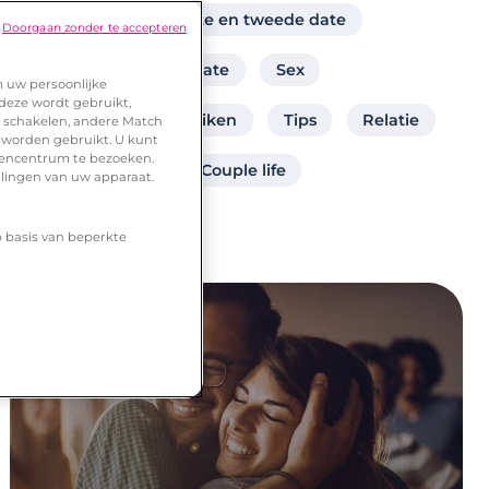
hoe lang tussen eerste en tweede date
Doorgaan zonder te accepteren
wat doen als eerste date
Sex
m uw persoonlijke
 deze wordt gebruikt,
Een datingsite gebruiken
Tips
Relatie
te schakelen, andere Match
 worden gebruikt. U kunt
urencentrum te bezoeken.
Uit elkaar gaan
Couple life
llingen van uw apparaat.
p basis van beperkte