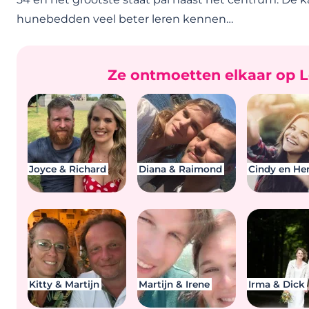
hunebedden veel beter leren kennen…
Ze ontmoetten elkaar op L
Joyce & Richard
Diana & Raimond
Cindy en He
Kitty & Martijn
Martijn & Irene
Irma & Dick