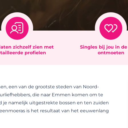
laten zichzelf zien met
Singles bij jou in d
tailleerde profielen
ontmoeten
en, een van de grootste steden van Noord-
uurliefhebbers, die naar Emmen komen om te
d je namelijk uitgestrekte bossen en ten zuiden
eenmoeras is het resultaat van het eeuwenlang