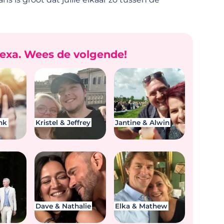
exa. Wees de volgende!
nk
Kristel & Jeffrey
Jantine & Alwin
Dave & Nathalie
Elka & Mathew