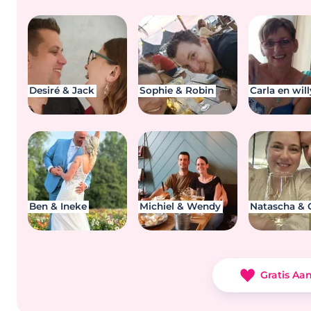
Desiré & Jack
Sophie & Robin
Carla en will
Ben & Ineke
Michiel & Wendy
Natascha & 
Gratis Aa