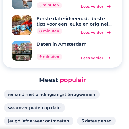
5 minuten
Lees verder
Eerste date-ideeën: de beste
tips voor een leuke en originele
eerste date
8 minuten
Lees verder
Daten in Amsterdam
9 minuten
Lees verder
Meest
populair
iemand met bindingsangst terugwinnen
waarover praten op date
jeugdliefde weer ontmoeten
5 dates gehad