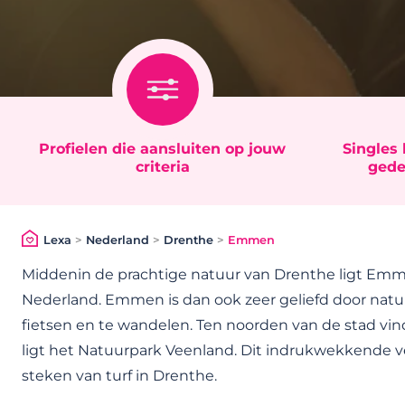
Profielen die aansluiten op jouw
Singles 
criteria
gede
Lexa
>
Nederland
>
Drenthe
>
Emmen
Middenin de prachtige natuur van Drenthe ligt Emm
Nederland. Emmen is dan ook zeer geliefd door nat
fietsen en te wandelen. Ten noorden van de stad vin
ligt het Natuurpark Veenland. Dit indrukwekkende v
steken van turf in Drenthe.