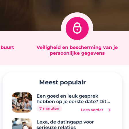
e buurt
Veiligheid en bescherming van je
persoonlijke gegevens
Meest populair
Een goed en leuk gesprek
hebben op je eerste date? Dit
zijn de 20 beste
7 minuten
Lees verder
gespreksonderwerpen
Lexa, de datingapp voor
serieuze relaties