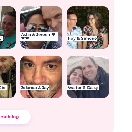
Asha & Jeroen ❤️
y
❤️❤️
Roy & Simone
Giel
Jolanda & Jay
Walter & Daisy
nmelding