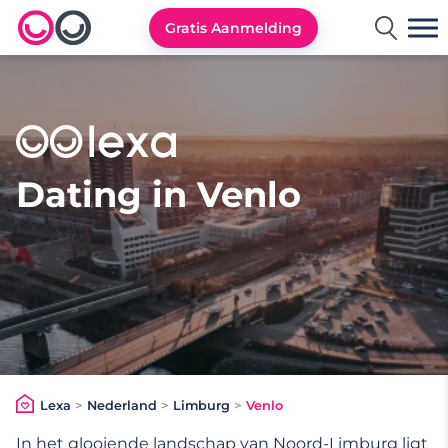
Gratis Aanmelding
Lexa logo
Dating in Venlo
Lexa
>
Nederland
>
Limburg
>
Venlo
In het glooiende landschap van Noord-Limburg ligt