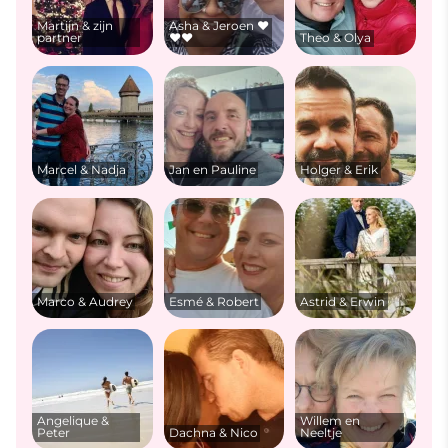
Martijn & zijn
Asha & Jeroen ❤️
partner
❤️❤️
Theo & Olya
Marcel & Nadja
Jan en Pauline
Holger & Erik
Marco & Audrey
Esmé & Robert
Astrid & Erwin
Angelique &
Willem en
Peter
Dachna & Nico
Neeltje