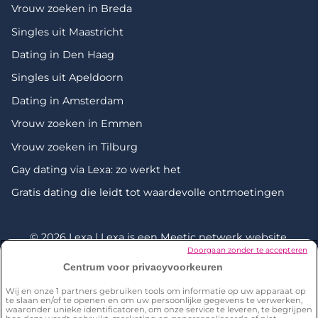
Vrouw zoeken in Breda
Singles uit Maastricht
Dating in Den Haag
Singles uit Apeldoorn
Dating in Amsterdam
Vrouw zoeken in Emmen
Vrouw zoeken in Tilburg
Gay dating via Lexa: zo werkt het
Gratis dating die leidt tot waardevolle ontmoetingen
© 2026 Lexa | Lexa is een
Meetic netwerk
website.
Doorgaan zonder te accepteren
Centrum voor privacyvoorkeuren
*Onderzoek uitgevoerd door Dynata in december 2023 onder
een representatieve steekproef van 2001 personen van 18+ in
Wij en onze
1
partners gebruiken tools om informatie op uw apparaat op
Nederland. 18% van de respondenten zegt iemand te kennen
te slaan en/of te openen en om uw persoonlijke gegevens te verwerken,
die een partner heeft ontmoet op Lexa V: Ken je onder je
waaronder unieke identificatoren, om onze service te leveren, te begrijpen