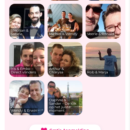
Stephan &
Sabine
Michiel & Wendy
Veerle & Ronald
Iris & Emko –
Arthur &
Direct vlinders
Charysa
Rob & Marja
Daphne &
Sander – De klik
op het juiste
Wendy & Erwin
moment