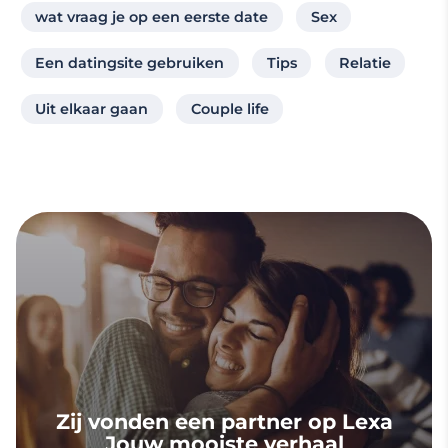
wat vraag je op een eerste date
Sex
Een datingsite gebruiken
Tips
Relatie
Uit elkaar gaan
Couple life
Zij vonden een partner op Lexa
Jouw mooiste verhaal