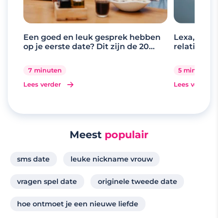
Een goed en leuk gesprek hebben
Lexa, de d
op je eerste date? Dit zijn de 20
relaties
beste gespreksonderwerpen
7 minuten
5 minuten
Lees verder
Lees verder
Meest
populair
sms date
leuke nickname vrouw
vragen spel date
originele tweede date
hoe ontmoet je een nieuwe liefde