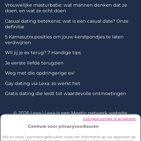
Vrouwelijke masturbatie: wat mannen denken dat ze
doen, en wat ze echt doen
Casual dating betekenis: wat is een casual date? Onze
definitie
5 Kamasutra posities om jouw kerstpondjes te laten
verdwijnen
Wil jij je ex terug? 7 Handige tips
Je eerste liefde terugzien
Weg met die opdringerige ex!
Gay dating via Lexa: zo werkt het
Gratis dating die leidt tot waardevolle ontmoetingen
© 2026 Lexa | Lexa is een
Meetic netwerk
website.
Doorgaan zonder te accepteren
Centrum voor privacyvoorkeuren
*Onderzoek uitgevoerd door Dynata in december 2023 onder
een representatieve steekproef van 2001 personen van 18+ in
Wij en onze
1
partners gebruiken tools om informatie op uw apparaat op
Nederland. 18% van de respondenten zegt iemand te kennen
te slaan en/of te openen en om uw persoonlijke gegevens te verwerken,