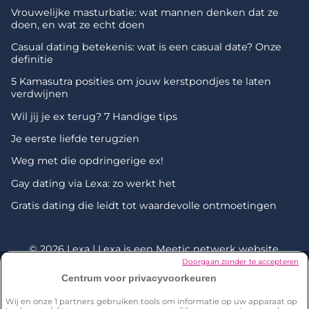
Vrouwelijke masturbatie: wat mannen denken dat ze
doen, en wat ze echt doen
Casual dating betekenis: wat is een casual date? Onze
definitie
5 Kamasutra posities om jouw kerstpondjes te laten
verdwijnen
Wil jij je ex terug? 7 Handige tips
Je eerste liefde terugzien
Weg met die opdringerige ex!
Gay dating via Lexa: zo werkt het
Gratis dating die leidt tot waardevolle ontmoetingen
© 2026 Lexa | Lexa is een
Meetic netwerk
website.
Doorgaan zonder te accepteren
Centrum voor privacyvoorkeuren
*Onderzoek uitgevoerd door Dynata in december 2023 onder
een representatieve steekproef van 2001 personen van 18+ in
Wij en onze
1
partners gebruiken tools om informatie op uw apparaat op
Nederland. 18% van de respondenten zegt iemand te kennen