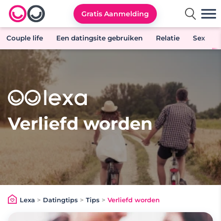
Gratis Aanmelding
Lexa logo
Couple life
Een datingsite gebruiken
Relatie
Sex
Verliefd worden
Lexa
>
Datingtips
>
Tips
>
Verliefd worden