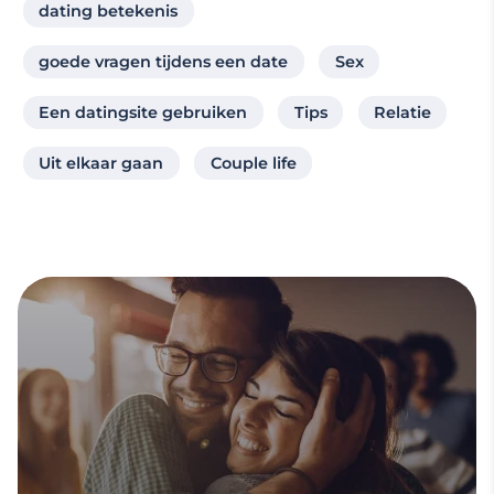
dating betekenis
goede vragen tijdens een date
Sex
Een datingsite gebruiken
Tips
Relatie
Uit elkaar gaan
Couple life