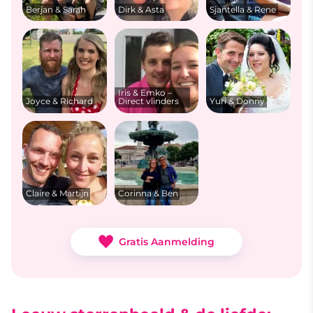
Berjan & Sarah
Dirk & Asta
Sjantella & Rene
Iris & Emko –
Joyce & Richard
Direct vlinders
Yuri & Donny
Claire & Martijn
Corinna & Ben
Gratis Aanmelding