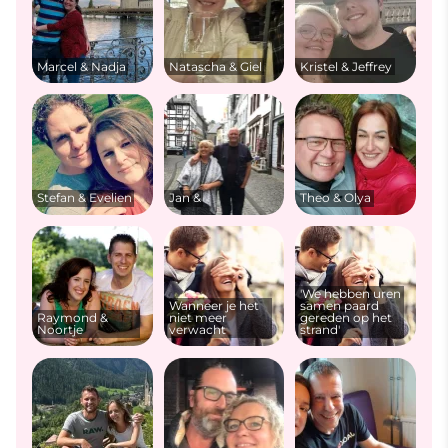
Marcel & Nadja
Natascha & Giel
Kristel & Jeffrey
Stefan & Evelien
Jan &
Theo & Olya
'We hebben uren
Wanneer je het
samen paard
Raymond &
niet meer
gereden op het
Noortje
verwacht
strand'