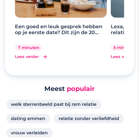
Een goed en leuk gesprek hebben
Lexa, de d
op je eerste date? Dit zijn de 20
relaties
beste gespreksonderwerpen
7 minuten
5 minuten
Lees verder
Lees verder
Meest
populair
welk sterrenbeeld past bij ram relatie
dating emmen
relatie zonder verliefdheid
vrouw verleiden