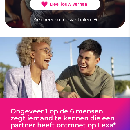
Deel jouw verhaal
Zie meer succesverhalen
Ongeveer 1 op de 6 mensen
zegt iemand te kennen die een
partner heeft ontmoet op Lexa*