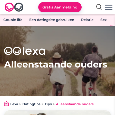
Gratis Aanmelding
Lexa logo
Couple life
Een datingsite gebruiken
Relatie
Sex
Alleenstaande ouders
Lexa
>
Datingtips
>
Tips
>
Alleenstaande ouders