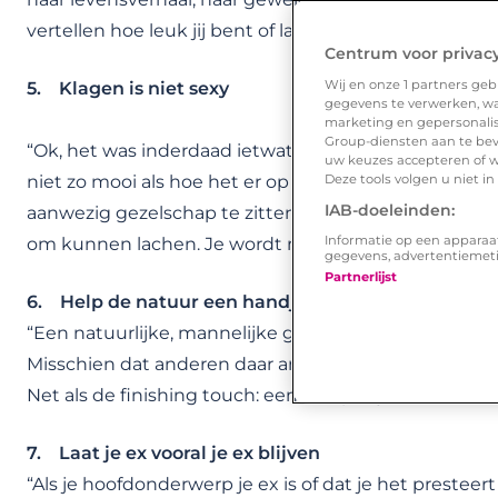
vertellen hoe leuk jij bent of laten zien hoe ontzetten
Centrum voor privac
Wij en onze
1
partners gebr
5. Klagen is niet sexy
gegevens te verwerken, waa
marketing en gepersonalise
Group-diensten aan te bev
“Ok, het was inderdaad ietwat lang wachten op het 
uw keuzes accepteren of w
Deze tools volgen u niet i
niet zo mooi als hoe het er op de site uit zag. En m
IAB-doeleinden:
aanwezig gezelschap te zitten, maar in plaats van daa
Informatie op een apparaa
om kunnen lachen. Je wordt niet leuker naarmate je m
gegevens, advertentiemet
Partnerlijst
6. Help de natuur een handje
“Een natuurlijke, mannelijke geur kan opwindend zijn,
Misschien dat anderen daar anders over denken, ma
Net als de finishing touch: een fris spuitje deo.”
7. Laat je ex vooral je ex blijven
“Als je hoofdonderwerp je ex is of dat je het preste