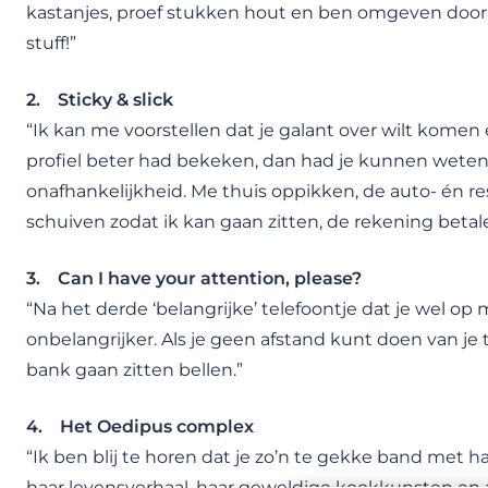
kastanjes, proef stukken hout en ben omgeven door
stuff!”
2. Sticky & slick
“Ik kan me voorstellen dat je galant over wilt komen 
profiel beter had bekeken, dan had je kunnen weten 
onafhankelijkheid. Me thuis oppikken, de auto- én r
schuiven zodat ik kan gaan zitten, de rekening betale
3. Can I have your attention, please?
“Na het derde ‘belangrijke’ telefoontje dat je wel op
onbelangrijker. Als je geen afstand kunt doen van je 
bank gaan zitten bellen.”
4. Het Oedipus complex
“Ik ben blij te horen dat je zo’n te gekke band met ha
haar levensverhaal, haar geweldige kookkunsten en a