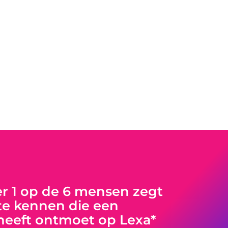
 1 op de 6 mensen zegt
e kennen die een
heeft ontmoet op Lexa*