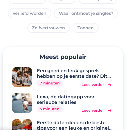
Verliefd worden
Waar ontmoet je singles?
Zelfvertrouwen
Zoenen
Meest populair
Een goed en leuk gesprek
hebben op je eerste date? Dit
zijn de 20 beste
7 minuten
Lees verder
gespreksonderwerpen
Lexa, de datingapp voor
serieuze relaties
5 minuten
Lees verder
Eerste date-ideeën: de beste
tips voor een leuke en originele