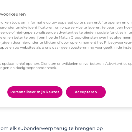
d interessant je mij vindt?!”
yvoorkeuren
uiken tools om informatie op uw apparaat op te slaan en/of te openen en o
ronder unieke identificatoren, om onze service te leveren, te begrijpen hoe
erde of niet-gepersonaliseerde advertenties te bieden, sociale functies in 
elen en beter te begrijpen hoe de Match Group-diensten over het algemeen
hoofdgerecht en misschien was het restaurant
ijzigen door hieronder te klikken of door op elk moment het Privacyvoorke
n apps en op websites als u ons daar geen toestemming voor geeft in de inste
isschien hadden we pech om naast een vrij
r de hele tijd over te klagen, hadden we er ook
t opslaan en/of openen. Diensten ontwikkelen en verbeteren. Advertenties o
eer kritiek levert.”
ingen en doelgroepenonderzoek.
 maar te natuurlijk rieken is niet echt sexy.
Personaliseer mijn keuzes
Accepteren
ar ik had een douche zeker kunnen waarderen.
ert om elk subonderwerp terug te brengen op