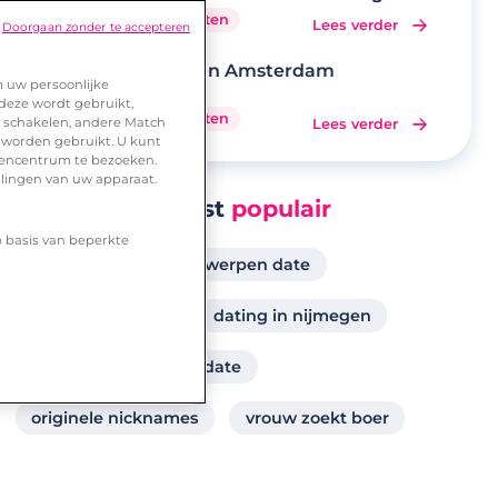
eerste date
8 minuten
Lees verder
Doorgaan zonder te accepteren
Daten in Amsterdam
m uw persoonlijke
 deze wordt gebruikt,
9 minuten
te schakelen, andere Match
Lees verder
 worden gebruikt. U kunt
urencentrum te bezoeken.
llingen van uw apparaat.
Meest
populair
p basis van beperkte
leuke gespreksonderwerpen date
vragen aan date
dating in nijmegen
onderwerpen eerste date
originele nicknames
vrouw zoekt boer