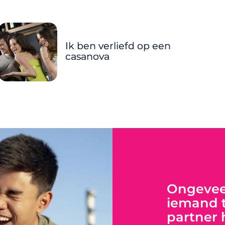
Ik ben verliefd op een
casanova
Ongeveer
iemand t
partner 