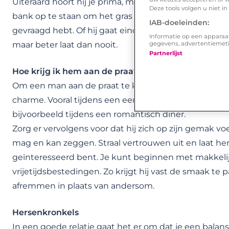
Uiteraard hoort hij je prima, maar hij laat het op zijn
Deze tools volgen u niet i
bank op te staan om het gras te gaan maaien, iets w
IAB-doeleinden:
gevraagd hebt. Of hij gaat eindelijk die lekkende kraa
Informatie op een apparaa
gegevens, advertentiemet
maar beter laat dan nooit.
Partnerlijst
Hoe krijg ik hem aan de praat?
Om een man aan de praat te krijgen, heb je wel wat 
charme. Vooral tijdens een eerste date. Kies bij deze
bijvoorbeeld tijdens een romantisch diner.
Zorg er vervolgens voor dat hij zich op zijn gemak vo
mag en kan zeggen. Straal vertrouwen uit en laat he
geïnteresseerd bent. Je kunt beginnen met makkelij
vrijetijdsbestedingen. Zo krijgt hij vast de smaak te
afremmen in plaats van andersom.
Hersenkronkels
In een goede relatie gaat het er om dat je een balan