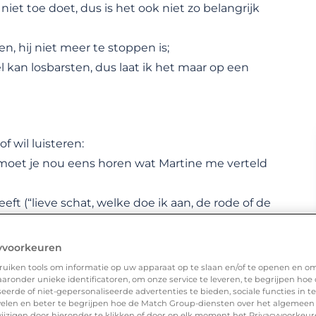
niet toe doet, dus is het ook niet zo belangrijk
n, hij niet meer te stoppen is;
 kan losbarsten, dus laat ik het maar op een
 wil luisteren:
“moet je nou eens horen wat Martine me verteld
ft (“lieve schat, welke doe ik aan, de rode of de
een gesprek en misschien moet hij zelfs daarin
yvoorkeuren
hekel aan.
uiken tools om informatie op uw apparaat op te slaan en/of te openen en o
ronder unieke identificatoren, om onze service te leveren, te begrijpen hoe
erde of niet-gepersonaliseerde advertenties te bieden, sociale functies in 
elen en beter te begrijpen hoe de Match Group-diensten over het algemeen
ijzigen door hieronder te klikken of door op elk moment het Privacyvoorke