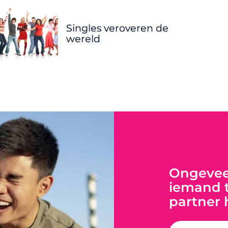
Singles veroveren de
wereld
Ongeveer
iemand t
partner 