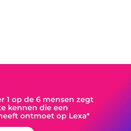
 1 op de 6 mensen zegt
e kennen die een
heeft ontmoet op Lexa*