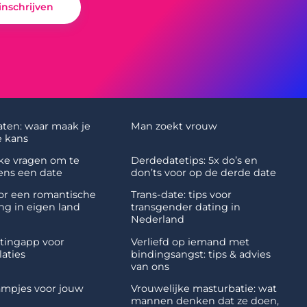
 inschrijven
aten: waar maak je
Man zoekt vrouw
 kans
uke vragen om te
Derdedatetips: 5x do’s en
dens een date
don’ts voor op de derde date
oor een romantische
Trans-date: tips voor
ng in eigen land
transgender dating in
Nederland
atingapp voor
Verliefd op iemand met
laties
bindingsangst: tips & advies
van ons
mpjes voor jouw
Vrouwelijke masturbatie: wat
mannen denken dat ze doen,