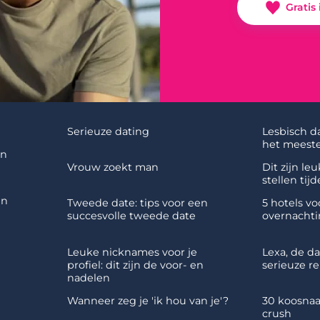
Gratis
Serieuze dating
Lesbisch d
het meeste
en
Vrouw zoekt man
Dit zijn le
stellen tij
en
Tweede date: tips voor een
5 hotels v
succesvolle tweede date
overnachti
Leuke nicknames voor je
Lexa, de d
profiel: dit zijn de voor- en
serieuze re
nadelen
Wanneer zeg je 'ik hou van je'?
30 koosnaa
crush