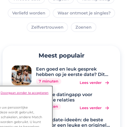
Verliefd worden
Waar ontmoet je singles?
Zelfvertrouwen
Zoenen
Meest populair
Een goed en leuk gesprek
hebben op je eerste date? Dit
zijn de 20 beste
7 minuten
Lees verder
gespreksonderwerpen
Doorgaan zonder te accepteren
Lexa, de datingapp voor
serieuze relaties
5 minuten
m uw persoonlijke
Lees verder
 deze wordt gebruikt,
te schakelen, andere Match
Eerste date-ideeën: de beste
 worden gebruikt. U kunt
tips voor een leuke en originele
urencentrum te bezoeken.