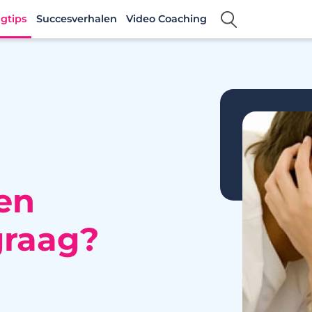
gtips
Succesverhalen
Video Coaching
en
graag?