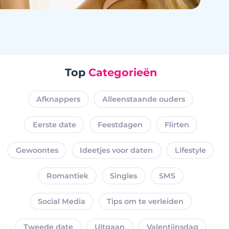
Top
Categorieën
Afknappers
Alleenstaande ouders
Eerste date
Feestdagen
Flirten
Gewoontes
Ideetjes voor daten
Lifestyle
Romantiek
Singles
SMS
Social Media
Tips om te verleiden
Tweede date
Uitgaan
Valentijnsdag