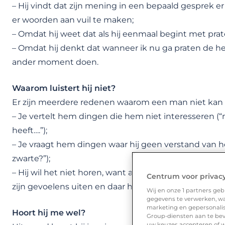
– Hij vindt dat zijn mening in een bepaald gesprek er 
er woorden aan vuil te maken;
– Omdat hij weet dat als hij eenmaal begint met prate
– Omdat hij denkt dat wanneer ik nu ga praten de hel
ander moment doen.
Waarom luistert hij niet?
Er zijn meerdere redenen waarom een man niet kan of
– Je vertelt hem dingen die hem niet interesseren (
heeft….”);
– Je vraagt hem dingen waar hij geen verstand van hee
zwarte?”);
– Hij wil het niet horen, want antwoorden leiden tot 
Centrum voor privac
zijn gevoelens uiten en daar heeft hij vaak een bloed
Wij en onze
1
partners gebr
gegevens te verwerken, waa
marketing en gepersonalise
Hoort hij me wel?
Group-diensten aan te bev
uw keuzes accepteren of w