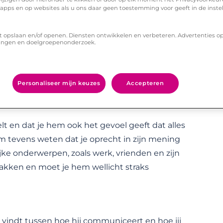
 manier blijken, door bijvoorbeeld ineens van de
n apps en op websites als u ons daar geen toestemming voor geeft in de inste
at je hem trouwens al heel lang geleden
n repareren. Weliswaar een beetje late reactie,
t opslaan en/of openen. Diensten ontwikkelen en verbeteren. Advertenties o
ingen en doelgroepenonderzoek.
geduld nodig en een flinke dosis vrouwelijke
Personaliseer mijn keuzes
Accepteren
 single man eerst het juiste moment,
elt en dat je hem ook het gevoel geeft dat alles
m tevens weten dat je oprecht in zijn mening
ke onderwerpen, zoals werk, vrienden en zijn
 pakken en moet je hem wellicht straks
s vindt tussen hoe hij communiceert en hoe jij