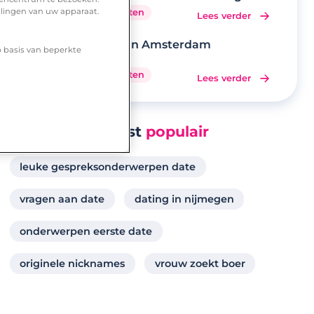
eerste date
llingen van uw apparaat.
8 minuten
Lees verder
Daten in Amsterdam
p basis van beperkte
9 minuten
Lees verder
Meest
populair
leuke gespreksonderwerpen date
vragen aan date
dating in nijmegen
onderwerpen eerste date
originele nicknames
vrouw zoekt boer