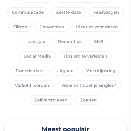
Communicatie
Eerste date
Feestdagen
Flirten
Gewoontes
Ideetjes voor daten
Lifestyle
Romantiek
SMS
Social Media
Tips om te verleiden
Tweede date
Uitgaan
Valentijnsdag
Verliefd worden
Waar ontmoet je singles?
Zelfvertrouwen
Zoenen
Meest populair