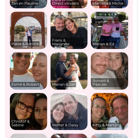
Jan en Pauline
Direct vlinders
Marcella & Micha
Frans &
Petra & Patrick
Marianne
Marian & Ed
Ronald &
Esmé & Robert
Marian & Jan
Pascale
Christof &
Sabine
Walter & Daisy
Kitty & Martijn