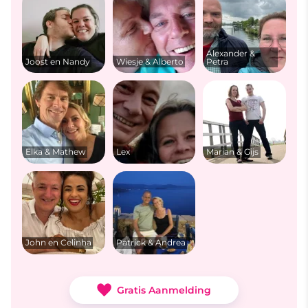
Alexander &
Joost en Nandy
Wiesje & Alberto
Petra
Elka & Mathew
Lex
Marian & Gijs
John en Celinha
Patrick & Andrea
Gratis Aanmelding