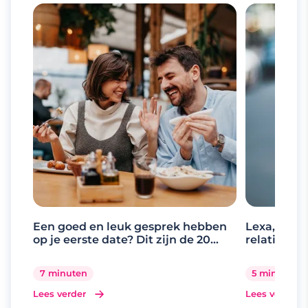
Een goed en leuk gesprek hebben
Lexa, de d
op je eerste date? Dit zijn de 20
relaties
beste gespreksonderwerpen
7 minuten
5 minuten
Lees verder
Lees verder