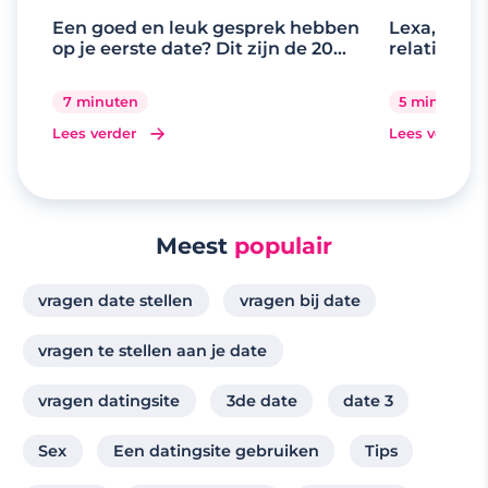
Een goed en leuk gesprek hebben
Lexa, de d
op je eerste date? Dit zijn de 20
relaties
beste gespreksonderwerpen
7 minuten
5 minuten
Lees verder
Lees verder
Meest
populair
vragen date stellen
vragen bij date
vragen te stellen aan je date
vragen datingsite
3de date
date 3
Sex
Een datingsite gebruiken
Tips