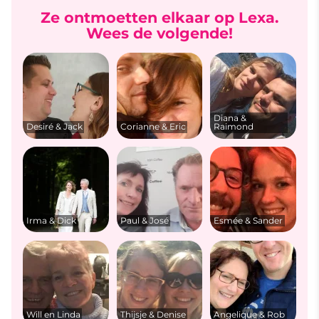
Ze ontmoetten elkaar op Lexa.
Wees de volgende!
Diana &
Desiré & Jack
Corianne & Eric
Raimond
Irma & Dick
Paul & José
Esmée & Sander
Will en Linda
Thijsje & Denise
Angelique & Rob