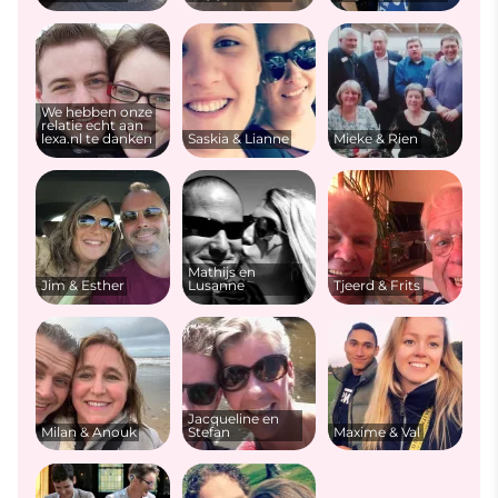
We hebben onze
relatie echt aan
lexa.nl te danken
Saskia & Lianne
Mieke & Rien
Mathijs en
Jim & Esther
Lusanne
Tjeerd & Frits
Jacqueline en
Milan & Anouk
Stefan
Maxime & Val