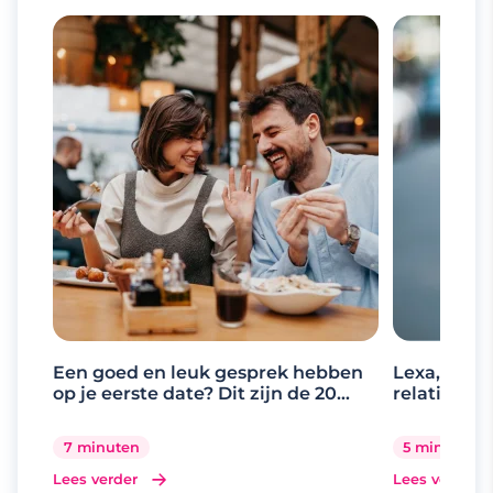
Een goed en leuk gesprek hebben
Lexa, de d
op je eerste date? Dit zijn de 20
relaties
beste gespreksonderwerpen
7 minuten
5 minuten
Lees verder
Lees verder