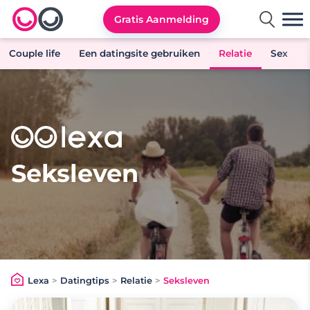
Gratis Aanmelding
Lexa logo
Couple life
Een datingsite gebruiken
Relatie
Sex
Seksleven
Lexa
>
Datingtips
>
Relatie
>
Seksleven