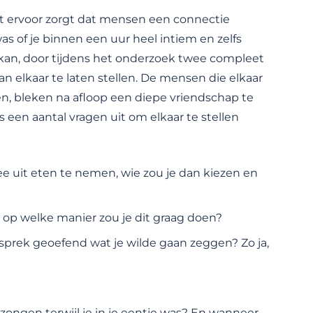
at ervoor zorgt dat mensen een connectie
was of je binnen een uur heel intiem en zelfs
t kan, door tijdens het onderzoek twee compleet
n elkaar te laten stellen. De mensen die elkaar
en, bleken na afloop een diepe vriendschap te
es een aantal vragen uit om elkaar te stellen
ee uit eten te nemen, wie zou je dan kiezen en
 op welke manier zou je dit graag doen?
sprek geoefend wat je wilde gaan zeggen? Zo ja,
zongen terwijl je in je eentje was? En wanneer