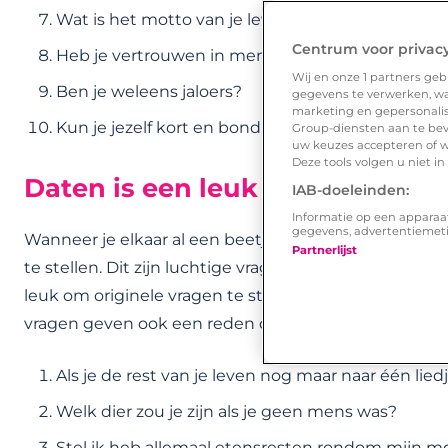
Wat is het motto van je leven?
Centrum voor privac
Heb je vertrouwen in mensen?
Wij en onze
1
partners gebr
Ben je weleens jaloers?
gegevens te verwerken, waa
marketing en gepersonalise
Kun je jezelf kort en bondig beschrijven?
Group-diensten aan te bev
uw keuzes accepteren of w
Deze tools volgen u niet i
Daten is een leuk spel
IAB-doeleinden:
Informatie op een apparaa
gegevens, advertentiemet
Wanneer je elkaar al een beetje beter kent, is het g
Partnerlijst
te stellen. Dit zijn luchtige vragen, maar toch ontdek
leuk om originele vragen te stellen die de ander ni
vragen geven ook een reden om lekker samen even t
Als je de rest van je leven nog maar naar één lied
Welk dier zou je zijn als je geen mens was?
Stel ik heb allemaal etensresten rondom mijn mon