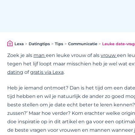
Lexa
>
Datingtips
>
Tips
>
Communicatie
>
Leuke date-vrage
Zoek je als
man
een leuke vrouw of als
vrouw
een le
tegen het lijf loopt maar misschien heb je wel wat ex
dating
of
gratis via Lexa
.
Heb je iemand ontmoet? Dan is het tijd om een date 
tijd hebben en wil je natuurlijk de ander zo goed mo
beste stellen om je date echt beter te leren kennen? 
zussen?’ Maar hoe verder? Kom erachter welke origine
doe inspiratie op in dit artikel en ga voor een optimal
de beste vragen voor vrouwen en mannen wanneer je 