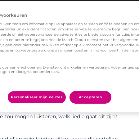
yvoorkeuren
uiken tools om informatie op uw apparaat op te slaan en/of te openen en o
ronder unieke identificatoren, om onze service te leveren, te begrijpen hoe
erde of niet-gepersonaliseerde advertenties te bieden, sociale functies in 
elen en beter te begrijpen hoe de Match Group-diensten over het algemeen
ijzigen door hieronder te klikken of door op elk moment het Privacyvoorke
n apps en op websites als u ons daar geen toestemming voor geeft in de inste
t opslaan en/of openen. Diensten ontwikkelen en verbeteren. Advertenties o
ingen en doelgroepenonderzoek.
oed om wat speelse en leuke vragen aan je date
 je echt wat meer over de ander. Ook is het altijd
et zo snel ziet aankomen. De antwoorden en de
Personaliseer mijn keuzes
Accepteren
e lachen.
je zou mogen luisteren, welk liedje gaat dit zijn?
d of op mijn tanden zitten, zou je dit vertellen