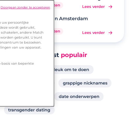
eerste date
8 minuten
Lees verder
Doorgaan zonder te accepteren
Daten in Amsterdam
m uw persoonlijke
 deze wordt gebruikt,
9 minuten
Lees verder
te schakelen, andere Match
 worden gebruikt. U kunt
urencentrum te bezoeken.
llingen van uw apparaat.
Meest
populair
p basis van beperkte
wat vinden vrouwen leuk om te doen
daten in groningen
grappige nicknames
daten in friesland
date onderwerpen
transgender dating