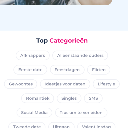
Top
Categorieën
Afknappers
Alleenstaande ouders
Eerste date
Feestdagen
Flirten
Gewoontes
Ideetjes voor daten
Lifestyle
Romantiek
Singles
SMS
Social Media
Tips om te verleiden
Tweede date
Uitgaan
Valentijnsdag