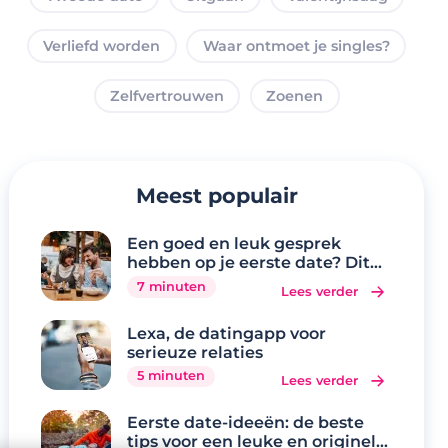
Verliefd worden
Waar ontmoet je singles?
Zelfvertrouwen
Zoenen
Meest populair
Een goed en leuk gesprek
hebben op je eerste date? Dit
zijn de 20 beste
7 minuten
Lees verder
gespreksonderwerpen
Lexa, de datingapp voor
serieuze relaties
5 minuten
Lees verder
Eerste date-ideeën: de beste
tips voor een leuke en originele