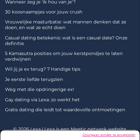
Wanneer zeg je 'ik hou van je'?
30 koosnaampjes voor jouw crush
Vrouwelijke masturbatie: wat mannen denken dat ze
doen, en wat ze echt doen
Casual dating betekenis: wat is een casual date? Onze
definitie
5 Kamasutra posities om jouw kerstpondjes te laten
verdwijnen
Wil jij je ex terug? 7 Handige tips
Je eerste liefde terugzien
Weg met die opdringerige ex!
Gay dating via Lexa: zo werkt het
Gratis dating die leidt tot waardevolle ontmoetingen
© 2026 Lexa | Lexa is een
Meetic netwerk
website.
Doorgaan zonder te accepteren