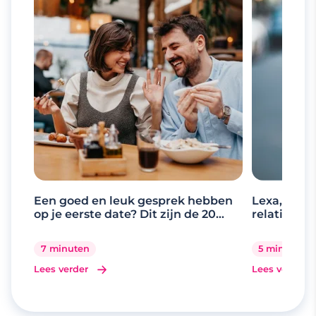
Een goed en leuk gesprek hebben
Lexa, de d
op je eerste date? Dit zijn de 20
relaties
beste gespreksonderwerpen
7 minuten
5 minuten
Lees verder
Lees verder