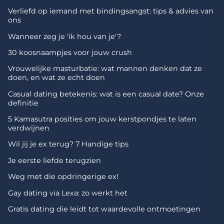
Verliefd op iemand met bindingsangst: tips & advies van
ons
Wanneer zeg je 'ik hou van je'?
30 koosnaampjes voor jouw crush
Vrouwelijke masturbatie: wat mannen denken dat ze
doen, en wat ze echt doen
Casual dating betekenis: wat is een casual date? Onze
definitie
5 Kamasutra posities om jouw kerstpondjes te laten
verdwijnen
Wil jij je ex terug? 7 Handige tips
Je eerste liefde terugzien
Weg met die opdringerige ex!
Gay dating via Lexa: zo werkt het
Gratis dating die leidt tot waardevolle ontmoetingen