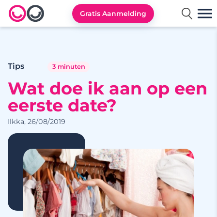
Gratis Aanmelding
Lexa logo
Tips
3 minuten
Wat doe ik aan op een
eerste date?
Ilkka, 26/08/2019