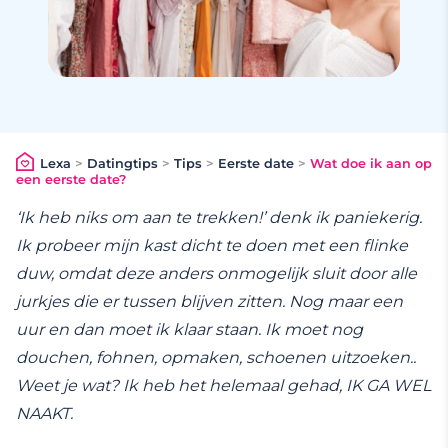
Lexa
>
Datingtips
>
Tips
>
Eerste date
>
Wat doe ik aan op
een eerste date?
‘Ik heb niks om aan te trekken!’ denk ik paniekerig.
Ik probeer mijn kast dicht te doen met een flinke
duw, omdat deze anders onmogelijk sluit door alle
jurkjes die er tussen blijven zitten. Nog maar een
uur en dan moet ik klaar staan. Ik moet nog
douchen, fohnen, opmaken, schoenen uitzoeken..
Weet je wat? Ik heb het helemaal gehad, IK GA WEL
NAAKT.