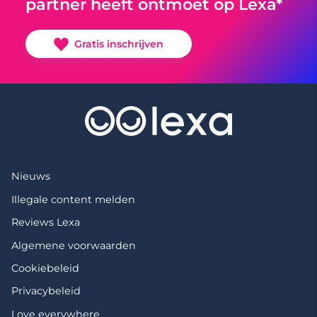
partner heeft ontmoet op Lexa*
Gratis inschrijven
Nieuws
Illegale content melden
Reviews Lexa
Algemene voorwaarden
Cookiebeleid
Privacybeleid
Love everywhere