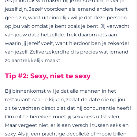
Als je indruk wil maken bij je eerste date, moet je
jezelf zijn. Jezelf voordoen als iemand anders heeft
geen zin, want uiteindelijk wil je dat deze persoon
op jou valt omdat je bent zoals je bent. Jij verwacht
van jouw date hetzelfde. Trek daarom iets aan
waarin jij jezelf voelt, want hierdoor ben je zekerder
van jezelf. Zelfverzekerdheid is precies wat iemand
zo aantrekkelijk maakt.
Tip #2: Sexy, niet te sexy
Bij binnenkomst wil je dat alle mannen in het
restaurant naar je kijken, zodat de date die op jou
zit te wachten direct ziet dat hij concurrentie heeft!
Om dit te bereiken moet jij sexyness uitstralen.
Maar vergeet niet, er is een verschil tussen seks en
sexy. Als jij een prachtige decolleté of mooie billen