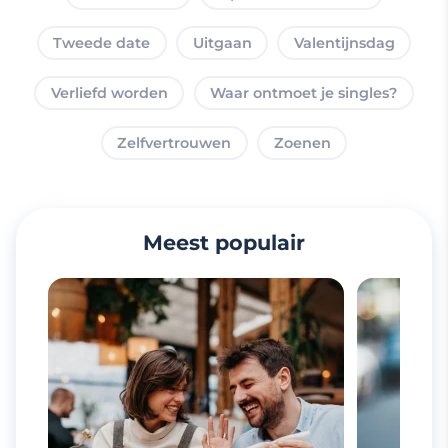
Tweede date
Uitgaan
Valentijnsdag
Verliefd worden
Waar ontmoet je singles?
Zelfvertrouwen
Zoenen
Meest populair