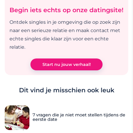
Begin iets echts op onze datingsite!
Ontdek singles in je omgeving die op zoek zijn
naar een serieuze relatie en maak contact met
echte singles die klaar zijn voor een echte
relatie.
Start nu jouw verhaal!
Dit vind je misschien ook leuk
7 vragen die je niet moet stellen tijdens de
eerste date