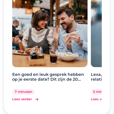
Een goed en leuk gesprek hebben
Lexa, de d
op je eerste date? Dit zijn de 20
relaties
beste gespreksonderwerpen
7 minuten
5 minuten
Lees verder
Lees verder