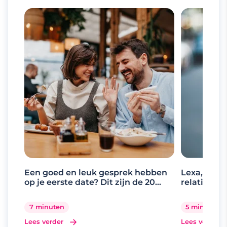
Een goed en leuk gesprek hebben
Lexa, de d
op je eerste date? Dit zijn de 20
relaties
beste gespreksonderwerpen
7 minuten
5 minuten
Lees verder
Lees verder