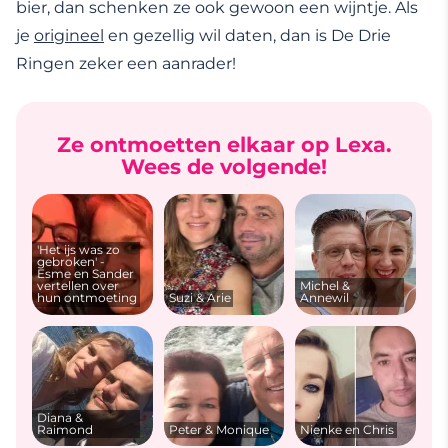
bier, dan schenken ze ook gewoon een wijntje. Als
je
origineel
en gezellig wil daten, dan is De Drie
Ringen zeker een aanrader!
Ze ontmoetten elkaar op Lexa.
Wees de volgende!
'Het ijs was zo
gebroken' -
Esme en Sander
vertellen over
Michel &
hun ontmoeting
Suzi & Arie
Annewil
Diana &
Raimond
Peter & Monique
Nienke en Chris