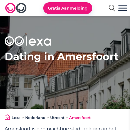
Gratis Aanmelding
Lexa logo
Dating in Amersfoort
Lexa
>
Nederland
>
Utrecht
>
Amersfoort
Amersfoort is een prachtige stad, gelegen in het