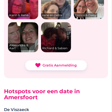
Karin & René
rene en petra
Enrico & Daisy
Alexsandra &
Aart
Richard & Sabien
Gratis Aanmelding
Hotspots voor een date in
Amersfoort
De Viszaeck