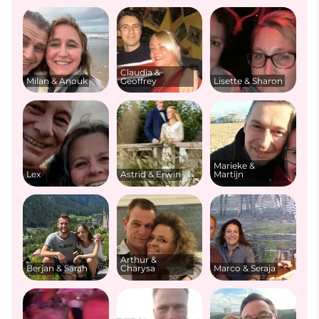
Claudia &
Milan & Anouk
Geoffrey
Lisette & Sharon
Marieke &
Lex
Astrid & Erwin
Martijn
Arthur &
Berjan & Sarah
Charysa
Marco & Seraja