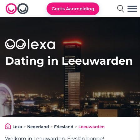
Gratis Aanmelding
Lexa logo
Dating in Leeuwarden
Lexa
>
Nederland
>
Friesland
>
Leeuwarden
Welkom in Leeuwarden, Fryslân boppe!