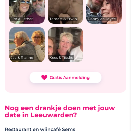
Jim & Esther
Tamara & Erwin
Danny en Joyce
Jac & Rianne
Kees & Tjitske
Gratis Aanmelding
Nog een drankje doen met jouw
date in Leeuwarden?
Restaurant en wijncafé Sems