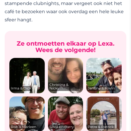
stampende clubnights, maar vergeet ook niet het
café te bezoeken waar ook overdag een hele leuke
sfeer hangt.
Ze ontmoetten elkaar op Lexa.
Wees de volgende!
Christina &
Irma & Dick
Nicky
Jantine & Alwin
Rob & Marleen
Silvia en Barry
Petra & Patrick