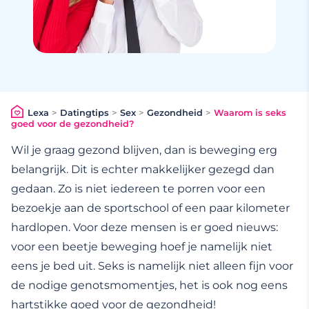
Lexa
>
Datingtips
>
Sex
>
Gezondheid
>
Waarom is seks
goed voor de gezondheid?
Wil je graag gezond blijven, dan is beweging erg
belangrijk. Dit is echter makkelijker gezegd dan
gedaan. Zo is niet iedereen te porren voor een
bezoekje aan de sportschool of een paar kilometer
hardlopen. Voor deze mensen is er goed nieuws:
voor een beetje beweging hoef je namelijk niet
eens je bed uit. Seks is namelijk niet alleen fijn voor
de nodige genotsmomentjes, het is ook nog eens
hartstikke goed voor de gezondheid!