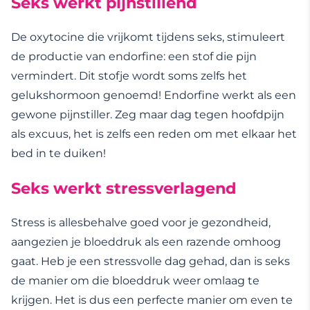
Seks werkt pijnstillend
De oxytocine die vrijkomt tijdens seks, stimuleert
de productie van endorfine: een stof die pijn
vermindert. Dit stofje wordt soms zelfs het
gelukshormoon genoemd! Endorfine werkt als een
gewone pijnstiller. Zeg maar dag tegen hoofdpijn
als excuus, het is zelfs een reden om met elkaar het
bed in te duiken!
Seks werkt stressverlagend
Stress is allesbehalve goed voor je gezondheid,
aangezien je bloeddruk als een razende omhoog
gaat. Heb je een stressvolle dag gehad, dan is seks
de manier om die bloeddruk weer omlaag te
krijgen. Het is dus een perfecte manier om even te