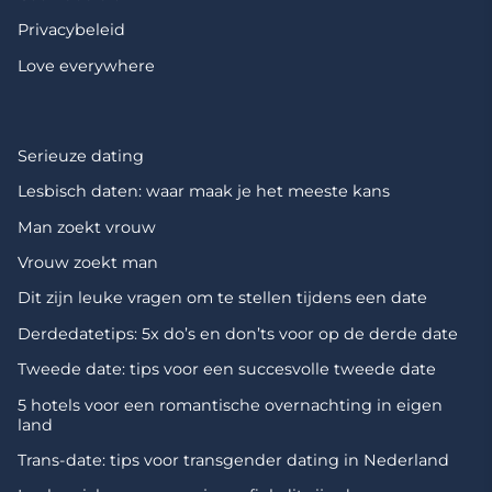
Privacybeleid
Love everywhere
Serieuze dating
Lesbisch daten: waar maak je het meeste kans
Man zoekt vrouw
Vrouw zoekt man
Dit zijn leuke vragen om te stellen tijdens een date
Derdedatetips: 5x do’s en don’ts voor op de derde date
Tweede date: tips voor een succesvolle tweede date
5 hotels voor een romantische overnachting in eigen
land
Trans-date: tips voor transgender dating in Nederland