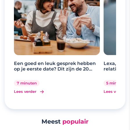
Een goed en leuk gesprek hebben
Lexa, de d
op je eerste date? Dit zijn de 20
relaties
beste gespreksonderwerpen
7 minuten
5 minuten
Lees verder
Lees verder
Meest
populair