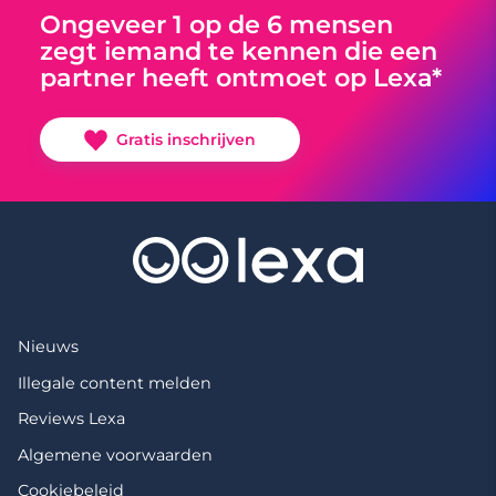
Ongeveer 1 op de 6 mensen
zegt iemand te kennen die een
partner heeft ontmoet op Lexa*
Gratis inschrijven
Nieuws
Illegale content melden
Reviews Lexa
Algemene voorwaarden
Cookiebeleid