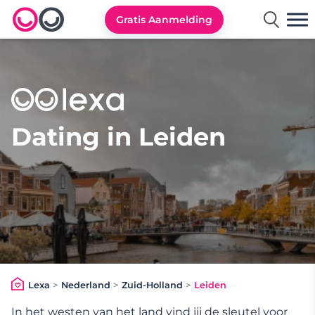
Gratis Aanmelding
Lexa logo
Dating in Leiden
Lexa
>
Nederland
>
Zuid-Holland
>
Leiden
In het westen van het land vind jij de
sleutel voor