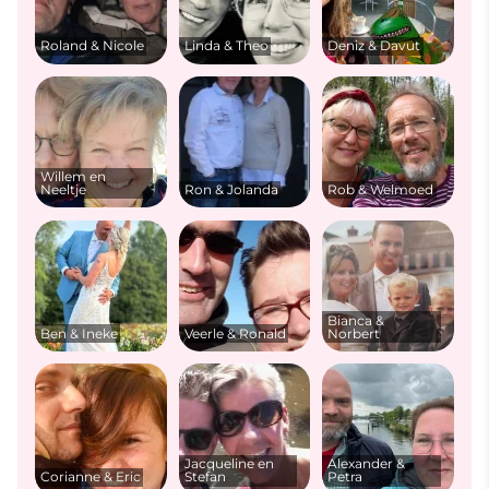
Roland & Nicole
Linda & Theo
Deniz & Davut
Willem en
Neeltje
Ron & Jolanda
Rob & Welmoed
Bianca &
Ben & Ineke
Veerle & Ronald
Norbert
Jacqueline en
Alexander &
Corianne & Eric
Stefan
Petra