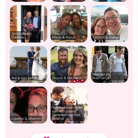
Jolanda en
Dennis
Mark & Nouk
Enrico & Daisy
Marjan en
Ad & zijn liefde
Joyce & Richard
Nathanja
'We hebben uren
samen paard
gereden op het
Lisette & Sharon
strand'