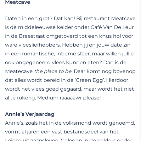
Meatcave
Daten in een grot? Dat kan! Bij restaurant Meatcave
is de middeleeuwse kelder onder Café Van De Leur
in de Breestraat omgetoverd tot een knus hol voor
ware vleesliefhebbers. Hebben jij en jouw date zin
in een romantische, intieme sfeer, maar willen jullie
ook ongegeneerd vlees kunnen eten? Dan is de
Meatecave
the place to be.
Daar komt nog bovenop
dat alles wordt bereid in de ‘Green Egg’. Hierdoor
wordt het vlees goed gegaard, maar wordt het niet
al te rokerig. Medium raaaaawr please!
Annie’s Verjaardag
Annie’s
, zoals het in de volksmond wordt genoemd,
vormt al jaren een vast bestandsdeel van het
Leidse uitgaansleven. Gelegen in de kelders onder