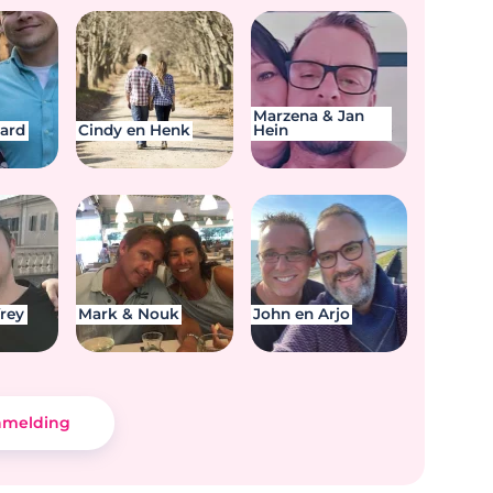
Marzena & Jan
hard
Cindy en Henk
Hein
frey
Mark & Nouk
John en Arjo
nmelding