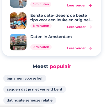
5 minuten
Lees verder
Eerste date-ideeën: de beste
tips voor een leuke en originele
eerste date
8 minuten
Lees verder
Daten in Amsterdam
9 minuten
Lees verder
Meest
populair
bijnamen voor je lief
zeggen dat je niet verliefd bent
datingsite serieuze relatie