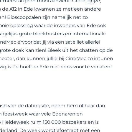
t meestal geen mooi aanzicht. Grote, grijze,
ngs de A12 in Ede kwamen ze met een andere
n! Bioscoopzalen zijn namelijk net zo
mooie oplossing waar de inwoners van Ede ook
agelijks
grote blockbusters
en internationale
ec ervoor dat jij via een satelliet allerlei
grote doek kan zien! Bleek uit het chatten op de
heater, dan kunnen jullie bij CineMec zo intunen
g is. Je hoeft er Ede niet eens voor te verlaten!
ush van de datingsite, neem hem of haar dan
n feestweek waar vele Edenaren en
de Heideweek ruim 150.000 bezoekers en is
derland
. De week wordt afgetrapt met een