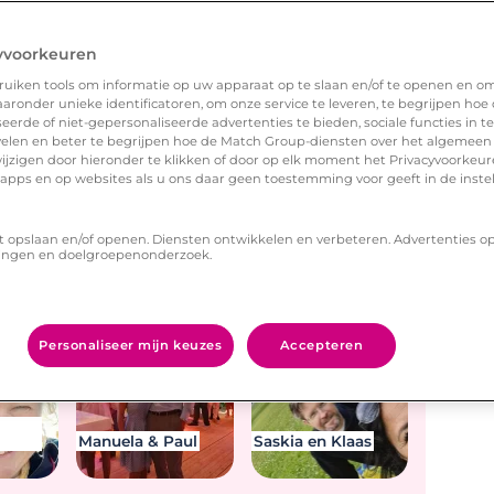
yvoorkeuren
uiken tools om informatie op uw apparaat op te slaan en/of te openen en o
exa. Wees de volgende!
ronder unieke identificatoren, om onze service te leveren, te begrijpen hoe
erde of niet-gepersonaliseerde advertenties te bieden, sociale functies in 
elen en beter te begrijpen hoe de Match Group-diensten over het algemeen
ijzigen door hieronder te klikken of door op elk moment het Privacyvoorke
n apps en op websites als u ons daar geen toestemming voor geeft in de inste
t opslaan en/of openen. Diensten ontwikkelen en verbeteren. Advertenties o
Chantall &
ingen en doelgroepenonderzoek.
oen
Dennis
Kim & Wouter
Personaliseer mijn keuzes
Accepteren
Manuela & Paul
Saskia en Klaas