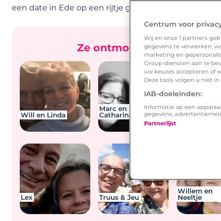
een date in Ede op een rijtje gezet.
Centrum voor privac
Wij en onze
1
partners gebr
Ze ontmoetten elkaar op L
gegevens te verwerken, waa
marketing en gepersonalise
Group-diensten aan te bev
uw keuzes accepteren of w
Deze tools volgen u niet i
IAB-doeleinden:
Informatie op een apparaa
Marc en
gegevens, advertentiemet
Will en Linda
Catharina
Jayan & Jer
Partnerlijst
Willem en
Lex
Truus & Jeu
Neeltje