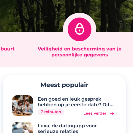
e buurt
Veiligheid en bescherming van je
persoonlijke gegevens
Meest populair
Een goed en leuk gesprek
hebben op je eerste date? Dit
zijn de 20 beste
7 minuten
Lees verder
gespreksonderwerpen
Lexa, de datingapp voor
serieuze relaties