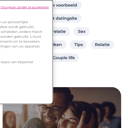
profieltekst datingsite voorbeeld
Doorgaan zonder te accepteren
voorbeeld profieltekst datingsite
m uw persoonlijke
 deze wordt gebruikt,
hoe vaak daten voor relatie
Sex
te schakelen, andere Match
 worden gebruikt. U kunt
urencentrum te bezoeken.
Een datingsite gebruiken
Tips
Relatie
llingen van uw apparaat.
Uit elkaar gaan
Couple life
p basis van beperkte