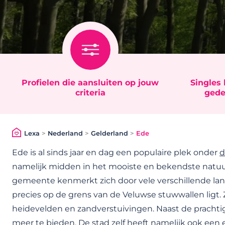
Profielen die aansluiten op jouw
Singles 
criteria
gede
Lexa
>
Nederland
>
Gelderland
>
Ede
Ede is al sinds jaar en dag een populaire plek onder
d
namelijk midden in het mooiste en bekendste natuu
gemeente kenmerkt zich door vele verschillende l
precies op de grens van de Veluwse stuwwallen ligt.
heidevelden en zandverstuivingen. Naast de pracht
meer te bieden. De stad zelf heeft namelijk ook een en