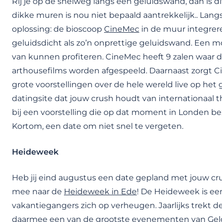
Rij je op de snelweg langs een geluidswand, dan is di
dikke muren is nou niet bepaald aantrekkelijk.. La
oplossing: de bioscoop
CineMec
in de muur integrere
geluidsdicht als zo’n onprettige geluidswand. Een 
van kunnen profiteren. CineMec heeft 9 zalen waar d
arthousefilms worden afgespeeld. Daarnaast zorgt CineM
grote voorstellingen over de hele wereld live op het 
datingsite dat jouw crush houdt van internationaal t
bij een voorstelling die op dat moment in Londen bezi
Kortom, een date om niet snel te vergeten.
Heideweek
Heb jij eind augustus een date gepland met jouw cr
mee naar de
Heideweek in Ede
! De Heideweek is ee
vakantiegangers zich op verheugen. Jaarlijks trekt 
daarmee een van de grootste evenementen van
Gel