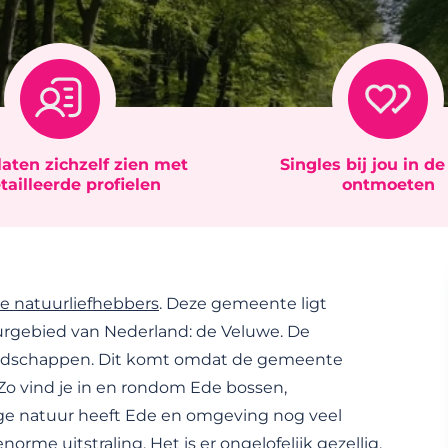
laten zichzelf zien met
Singles bij jou in d
tailleerde profielen
ontmoeten
e natuurliefhebbers
. Deze gemeente ligt
rgebied van Nederland: de Veluwe. De
andschappen. Dit komt omdat de gemeente
 Zo vind je in en rondom Ede bossen,
ige natuur heeft Ede en omgeving nog veel
orme uitstraling. Het is er ongelofelijk gezellig,