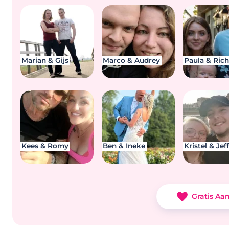
Marian & Gijs
Marco & Audrey
Paula & Ric
Kees & Romy
Ben & Ineke
Kristel & Jef
Gratis Aa