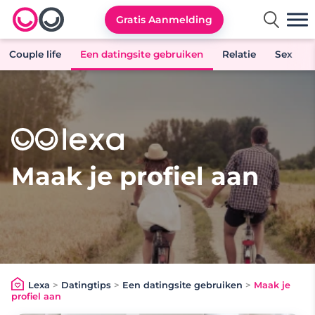
Gratis Aanmelding
Lexa logo
Couple life
Een datingsite gebruiken
Relatie
Sex
Maak je profiel aan
Lexa
>
Datingtips
>
Een datingsite gebruiken
>
Maak je
profiel aan