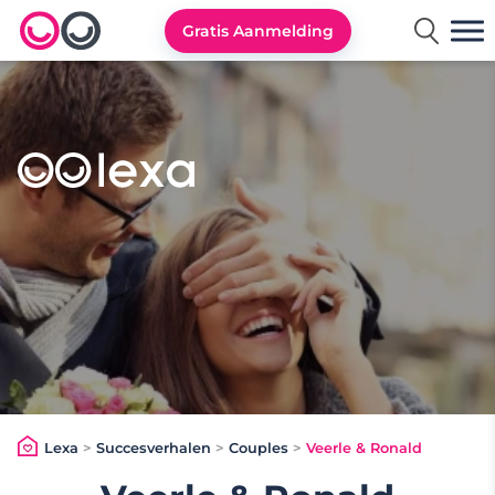
Gratis Aanmelding
Lexa logo
Lexa
>
Succesverhalen
>
Couples
>
Veerle & Ronald