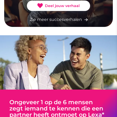
Deel jouw verhaal
Zie meer succesverhalen
Ongeveer 1 op de 6 mensen
zegt iemand te kennen die een
partner heeft ontmoet op Lexa*