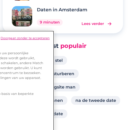
Daten in Amsterdam
9 minuten
Lees verder
Doorgaan zonder te accepteren
Meest
populair
m uw persoonlijke
 deze wordt gebruikt,
na hoeveel dates een stel
te schakelen, andere Match
 worden gebruikt. U kunt
urencentrum te bezoeken.
hoeveel vrouwen masturberen
llingen van uw apparaat.
voorbeeld tekst datingsite man
p basis van beperkte
waar ontmoet ik mannen
na de tweede date
zoenen op de eerste date