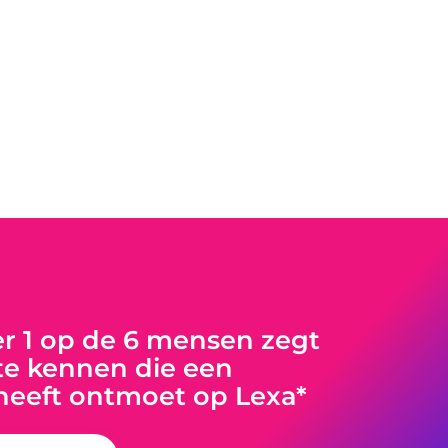
 1 op de 6 mensen zegt
e kennen die een
heeft ontmoet op Lexa*