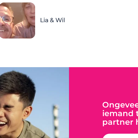
Lia & Wil
Ongeveer
iemand t
partner 