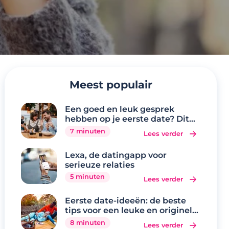
Meest populair
Een goed en leuk gesprek
hebben op je eerste date? Dit
zijn de 20 beste
7 minuten
Lees verder
gespreksonderwerpen
Lexa, de datingapp voor
serieuze relaties
5 minuten
Lees verder
Eerste date-ideeën: de beste
tips voor een leuke en originele
eerste date
8 minuten
Lees verder