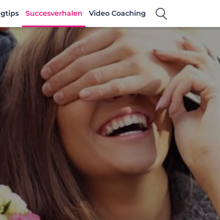
gtips
Succesverhalen
Video Coaching