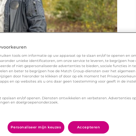
yvoorkeuren
uiken tools om informatie op uw apparaat op te slaan en/of te openen en o
ronder unieke identificatoren, om onze service te leveren, te begrijpen hoe
erde of niet-gepersonaliseerde advertenties te bieden, sociale functies in 
elen en beter te begrijpen hoe de Match Group-diensten over het algemeen
ijzigen door hieronder te klikken of door op elk moment het Privacyvoorke
n apps en op websites als u ons daar geen toestemming voor geeft in de inste
t opslaan en/of openen. Diensten ontwikkelen en verbeteren. Advertenties o
ingen en doelgroepenonderzoek.
l?
Personaliseer mijn keuzes
Accepteren
an