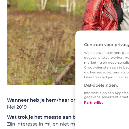
Centrum voor privac
Wij en onze
1
partners gebr
gegevens te verwerken, waa
marketing en gepersonalise
Group-diensten aan te bev
uw keuzes accepteren of w
Deze tools volgen u niet i
IAB-doeleinden:
Informatie op een apparaa
gegevens, advertentiemet
Wanneer heb je hem/haar ontmoet?
Partnerlijst
Mei 2019
Wat trok je het meeste aan bij zijn/haar Lexa profie
Zijn interesse in mij en niet meteen verder willen ga