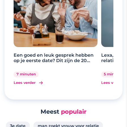
Een goed en leuk gesprek hebben
Lexa, de d
op je eerste date? Dit zijn de 20
relaties
beste gespreksonderwerpen
7 minuten
5 minuten
Lees verder
Lees verder
Meest
populair
3e date
man zoekt vrouw voor relatie