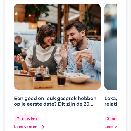
Een goed en leuk gesprek hebben
Lexa, de d
op je eerste date? Dit zijn de 20
relaties
beste gespreksonderwerpen
7 minuten
5 minuten
Lees verder
Lees verder