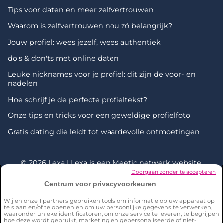
Tips voor daten en meer zelfvertrouwen
Waarom is zelfvertrouwen nou zó belangrijk?
Jouw profiel: wees jezelf, wees authentiek
do's & don'ts met online daten
Leuke nicknames voor je profiel: dit zijn de voor- en
nadelen
Hoe schrijf je de perfecte profieltekst?
Onze tips en tricks voor een geweldige profielfoto
Gratis dating die leidt tot waardevolle ontmoetingen
© 2026 Lexa | Lexa is een
Meetic netwerk
website.
Doorgaan zonder te accepteren
Centrum voor privacyvoorkeuren
*Onderzoek uitgevoerd door Dynata in december 2023 onder
een representatieve steekproef van 2001 personen van 18+ in
Wij en onze
1
partners gebruiken tools om informatie op uw apparaat op
Nederland. 18% van de respondenten zegt iemand te kennen
te slaan en/of te openen en om uw persoonlijke gegevens te verwerken,
die een partner heeft ontmoet op Lexa V: Ken je onder je
waaronder unieke identificatoren, om onze service te leveren, te begrijpen
vrienden, familieleden of collega's...? Iemand die een partner
hoe deze wordt gebruikt, marketing en gepersonaliseerde of niet-