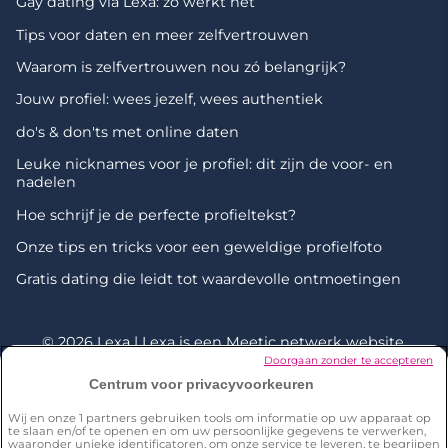
Gay dating via Lexa: zo werkt het
Tips voor daten en meer zelfvertrouwen
Waarom is zelfvertrouwen nou zó belangrijk?
Jouw profiel: wees jezelf, wees authentiek
do's & don'ts met online daten
Leuke nicknames voor je profiel: dit zijn de voor- en
nadelen
Hoe schrijf je de perfecte profieltekst?
Onze tips en tricks voor een geweldige profielfoto
Gratis dating die leidt tot waardevolle ontmoetingen
© 2026 Lexa | Lexa is een
Meetic netwerk
website.
Doorgaan zonder te accepteren
Centrum voor privacyvoorkeuren
*Onderzoek uitgevoerd door Dynata in december 2023 onder
een representatieve steekproef van 2001 personen van 18+ in
Wij en onze
1
partners gebruiken tools om informatie op uw apparaat op
Nederland. 18% van de respondenten zegt iemand te kennen
te slaan en/of te openen en om uw persoonlijke gegevens te verwerken,
die een partner heeft ontmoet op Lexa V: Ken je onder je
waaronder unieke identificatoren, om onze service te leveren, te begrijpen