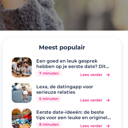
Meest populair
Een goed en leuk gesprek
hebben op je eerste date? Dit
zijn de 20 beste
7 minuten
Lees verder
gespreksonderwerpen
Lexa, de datingapp voor
serieuze relaties
5 minuten
Lees verder
Eerste date-ideeën: de beste
tips voor een leuke en originele
eerste date
8 minuten
Lees verder