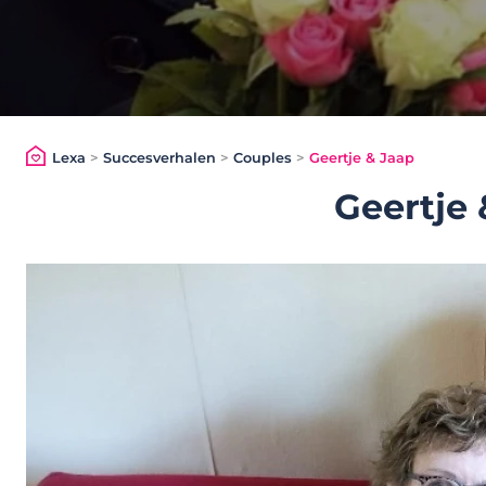
Lexa
>
Succesverhalen
>
Couples
>
Geertje & Jaap
Geertje 