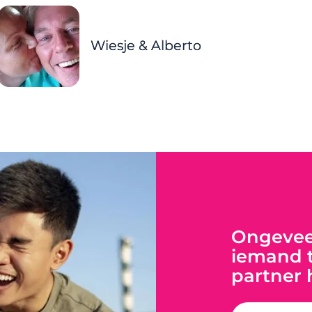
Wiesje & Alberto
Ongeveer
iemand t
partner 