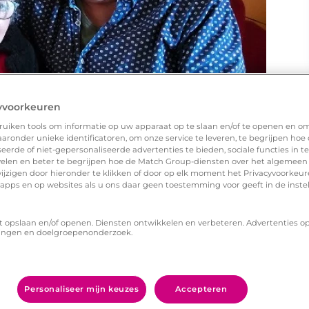
yvoorkeuren
uiken tools om informatie op uw apparaat op te slaan en/of te openen en o
ronder unieke identificatoren, om onze service te leveren, te begrijpen hoe
erde of niet-gepersonaliseerde advertenties te bieden, sociale functies in 
elen en beter te begrijpen hoe de Match Group-diensten over het algemeen
ijzigen door hieronder te klikken of door op elk moment het Privacyvoorke
n apps en op websites als u ons daar geen toestemming voor geeft in de inste
t opslaan en/of openen. Diensten ontwikkelen en verbeteren. Advertenties o
ingen en doelgroepenonderzoek.
l?
Personaliseer mijn keuzes
Accepteren
 beschikt