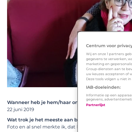
Centrum voor privac
Wij en onze
1
partners gebr
gegevens te verwerken, waa
marketing en gepersonalise
Group-diensten aan te bev
uw keuzes accepteren of w
Deze tools volgen u niet i
IAB-doeleinden:
Informatie op een apparaa
gegevens, advertentiemet
Wanneer heb je hem/haar ontmoet?
Partnerlijst
22 juni 2019
Wat trok je het meeste aan bij zijn/haar Lexa profie
Foto en al snel merkte ik, dat hij over genoeg humor