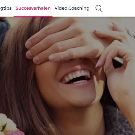
gtips
Succesverhalen
Video Coaching