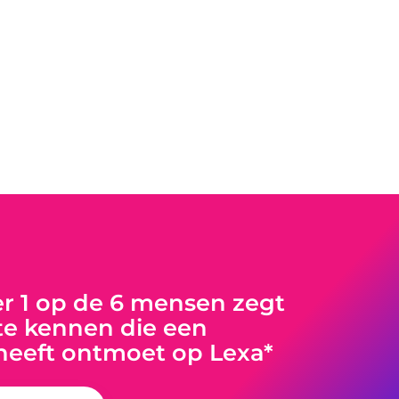
 1 op de 6 mensen zegt
e kennen die een
heeft ontmoet op Lexa*