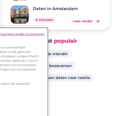
Daten in Amsterdam
9 minuten
Lees verder
Doorgaan zonder te accepteren
Meest
populair
m uw persoonlijke
 deze wordt gebruikt,
leuke bijnamen voor je vriendin
te schakelen, andere Match
 worden gebruikt. U kunt
urencentrum te bezoeken.
verleiden vrouw
koosnamen
llingen van uw apparaat.
dating drenthe
van daten naar relatie
p basis van beperkte
hij is niet verliefd