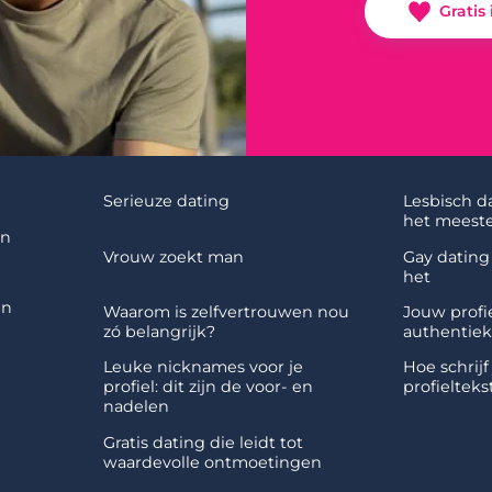
Gratis
Serieuze dating
Lesbisch d
het meeste
en
Vrouw zoekt man
Gay dating 
het
en
Waarom is zelfvertrouwen nou
Jouw profie
zó belangrijk?
authentiek
Leuke nicknames voor je
Hoe schrijf
profiel: dit zijn de voor- en
profielteks
nadelen
Gratis dating die leidt tot
waardevolle ontmoetingen