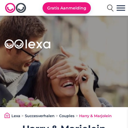
Gratis Aanmelding
Lexa logo
Lexa
>
Succesverhalen
>
Couples
>
Harry & Marjolein