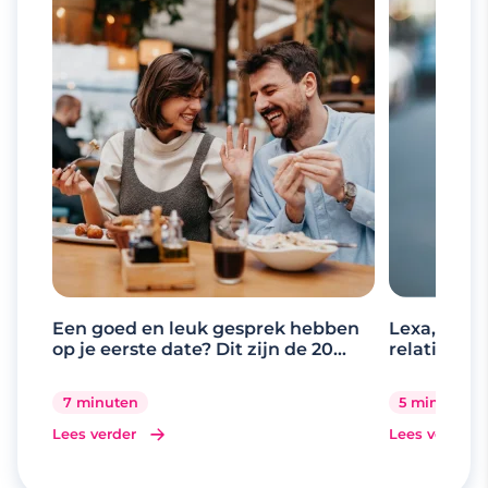
Een goed en leuk gesprek hebben
Lexa, de d
op je eerste date? Dit zijn de 20
relaties
beste gespreksonderwerpen
7 minuten
5 minuten
Lees verder
Lees verder