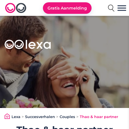
Gratis Aanmelding
Lexa logo
Lexa
>
Succesverhalen
>
Couples
>
Thao & haar partner