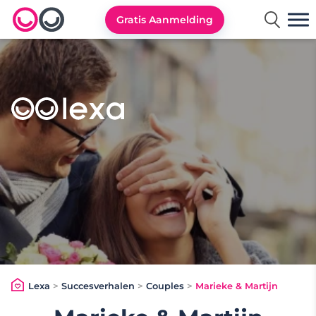
Gratis Aanmelding
Lexa logo
Lexa
>
Succesverhalen
>
Couples
>
Marieke & Martijn