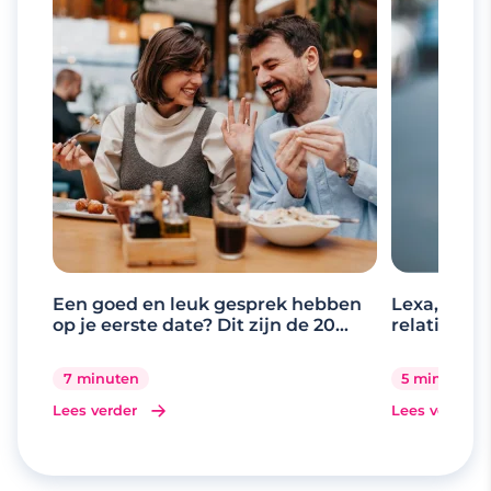
Een goed en leuk gesprek hebben
Lexa, de d
op je eerste date? Dit zijn de 20
relaties
beste gespreksonderwerpen
7 minuten
5 minuten
Lees verder
Lees verder