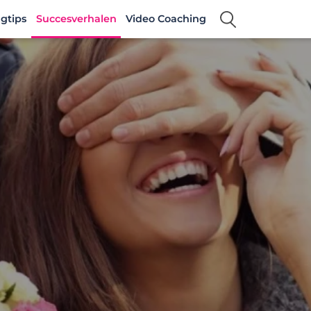
gtips
Succesverhalen
Video Coaching