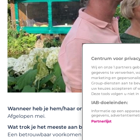
Centrum voor privac
Wij en onze
1
partners gebr
gegevens te verwerken, waa
marketing en gepersonalise
Group-diensten aan te bev
uw keuzes accepteren of w
Deze tools volgen u niet i
IAB-doeleinden:
Wanneer heb je hem/haar ontmoet?
Informatie op een apparaa
gegevens, advertentiemet
Afgelopen mei.
Partnerlijst
Wat trok je het meeste aan bij zijn/haar Lexa profie
Een betrouwbaar voorkomen, en een zachte uitstrali