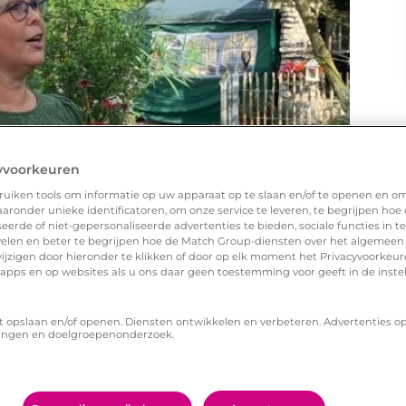
yvoorkeuren
uiken tools om informatie op uw apparaat op te slaan en/of te openen en o
ronder unieke identificatoren, om onze service te leveren, te begrijpen hoe
erde of niet-gepersonaliseerde advertenties te bieden, sociale functies in 
elen en beter te begrijpen hoe de Match Group-diensten over het algemeen
ijzigen door hieronder te klikken of door op elk moment het Privacyvoorke
n apps en op websites als u ons daar geen toestemming voor geeft in de inste
t opslaan en/of openen. Diensten ontwikkelen en verbeteren. Advertenties o
ingen en doelgroepenonderzoek.
l?
ng.