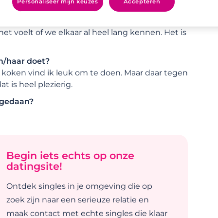
Personaliseer mijn keuzes
Accepteren
wonen, verloven…)?
samen een huis gekocht. We kunnen er volgend
t voelt of we elkaar al heel lang kennen. Het is
em/haar doet?
r koken vind ik leuk om te doen. Maar daar tegen
t is heel plezierig.
 gedaan?
Begin iets echts op onze
datingsite!
Ontdek singles in je omgeving die op
zoek zijn naar een serieuze relatie en
maak contact met echte singles die klaar