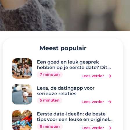
Meest populair
Een goed en leuk gesprek
hebben op je eerste date? Dit
zijn de 20 beste
7 minuten
Lees verder
gespreksonderwerpen
Lexa, de datingapp voor
serieuze relaties
5 minuten
Lees verder
Eerste date-ideeën: de beste
tips voor een leuke en originele
eerste date
8 minuten
Lees verder