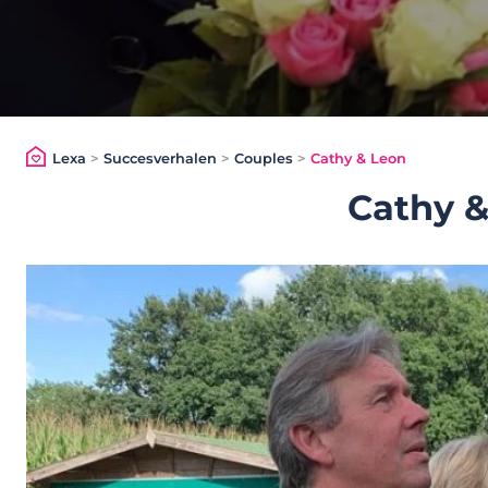
Lexa
>
Succesverhalen
>
Couples
>
Cathy & Leon
Cathy &