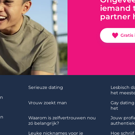
iemand t
partner 
Gratis
Serieuze dating
Lesbisch d
het meeste
en
Vrouw zoekt man
Gay dating 
het
en
Waarom is zelfvertrouwen nou
Jouw profie
zó belangrijk?
authentiek
Leuke nicknames voor je
Hoe schrijf