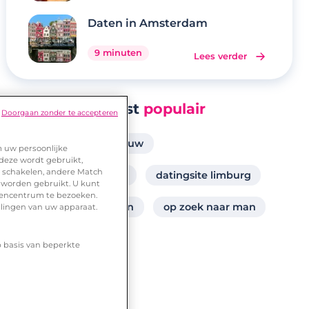
Daten in Amsterdam
9 minuten
Lees verder
Meest
populair
Doorgaan zonder te accepteren
relatie man zoekt vrouw
m uw persoonlijke
 deze wordt gebruikt,
te schakelen, andere Match
kroonluchter standje
datingsite limburg
 worden gebruikt. U kunt
urencentrum te bezoeken.
op zoek naar een man
op zoek naar man
llingen van uw apparaat.
vrouw zegt date af
p basis van beperkte