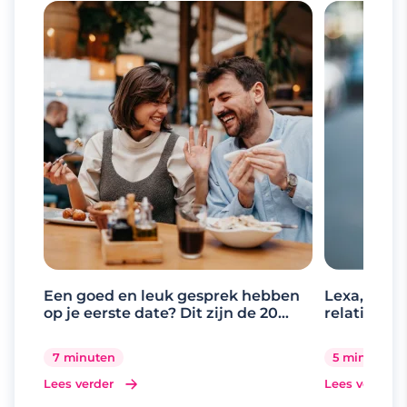
Een goed en leuk gesprek hebben
Lexa, de d
op je eerste date? Dit zijn de 20
relaties
beste gespreksonderwerpen
7 minuten
5 minuten
Lees verder
Lees verder