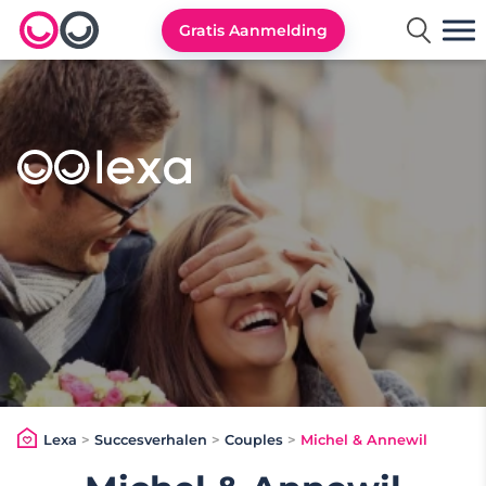
Gratis Aanmelding
Lexa logo
Lexa
>
Succesverhalen
>
Couples
>
Michel & Annewil