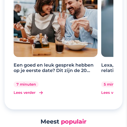
Een goed en leuk gesprek hebben
Lexa, de d
op je eerste date? Dit zijn de 20
relaties
beste gespreksonderwerpen
7 minuten
5 minuten
Lees verder
Lees verder
Meest
populair