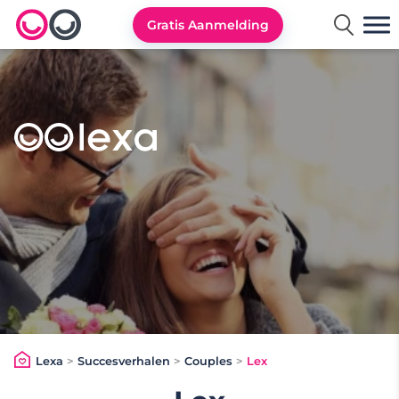
Gratis Aanmelding
Lexa logo
Lexa
>
Succesverhalen
>
Couples
>
Lex