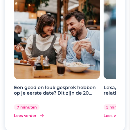
Een goed en leuk gesprek hebben
Lexa, de d
op je eerste date? Dit zijn de 20
relaties
beste gespreksonderwerpen
7 minuten
5 minuten
Lees verder
Lees verder