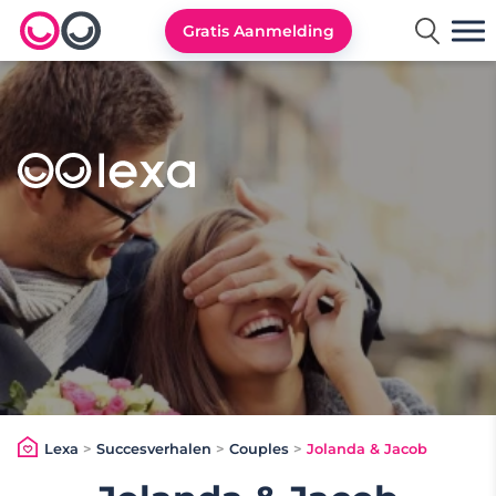
Gratis Aanmelding
Lexa logo
Lexa
>
Succesverhalen
>
Couples
>
Jolanda & Jacob