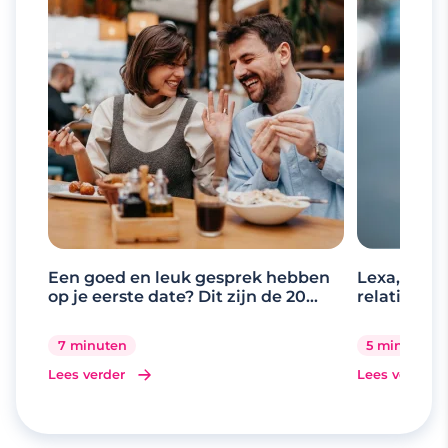
Een goed en leuk gesprek hebben
Lexa, de d
op je eerste date? Dit zijn de 20
relaties
beste gespreksonderwerpen
7 minuten
5 minuten
Lees verder
Lees verder