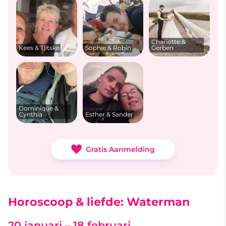
Charlotte &
Kees & Tjitske
Sophie & Robin
Gerben
Dominique &
Cynthia
Esther & Sander
Gratis Aanmelding
Horoscoop & liefde: Waterman
20 januari – 18 februari