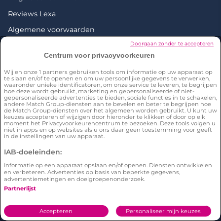
Reviews Lexa
Algemene voorwaarden
Doorgaan zonder te accepteren
Cookiebeleid
Centrum voor privacyvoorkeuren
Privacybeleid
Wij en onze
1
partners gebruiken tools om informatie op uw apparaat op
Love everywhere
te slaan en/of te openen en om uw persoonlijke gegevens te verwerken,
waaronder unieke identificatoren, om onze service te leveren, te begrijpen
hoe deze wordt gebruikt, marketing en gepersonaliseerde of niet-
gepersonaliseerde advertenties te bieden, sociale functies in te schakelen,
andere Match Group-diensten aan te bevelen en beter te begrijpen hoe
de Match Group-diensten over het algemeen worden gebruikt. U kunt uw
keuzes accepteren of wijzigen door hieronder te klikken of door op elk
Serieuze dating
moment het Privacyvoorkeurencentrum te bezoeken. Deze tools volgen u
niet in apps en op websites als u ons daar geen toestemming voor geeft
Lesbisch daten: waar maak je het meeste kans
in de instellingen van uw apparaat.
Man zoekt vrouw
IAB-doeleinden:
Vrouw zoekt man
Informatie op een apparaat opslaan en/of openen. Diensten ontwikkelen
en verbeteren. Advertenties op basis van beperkte gegevens,
advertentiemetingen en doelgroepenonderzoek.
Gratis dating die leidt tot waardevolle ontmoetingen
Partnerlijst
Dating in Eindhoven
Accepteren
Personaliseer mijn keuzes
Singles uit Rotterdam