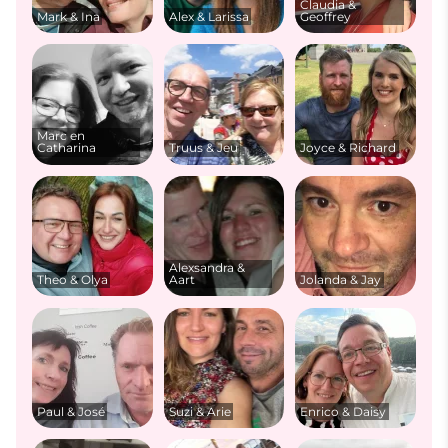
Claudia &
Mark & Ina
Alex & Larissa
Geoffrey
Marc en
Catharina
Truus & Jeu
Joyce & Richard
Alexsandra &
Theo & Olya
Aart
Jolanda & Jay
Paul & José
Suzi & Arie
Enrico & Daisy