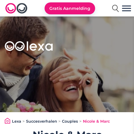
Gratis Aanmelding
Lexa logo
Lexa
>
Succesverhalen
>
Couples
>
Nicole & Marc