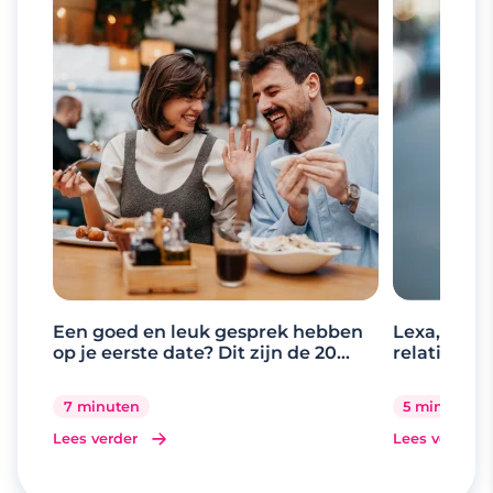
Een goed en leuk gesprek hebben
Lexa, de d
op je eerste date? Dit zijn de 20
relaties
beste gespreksonderwerpen
7 minuten
5 minuten
Lees verder
Lees verder