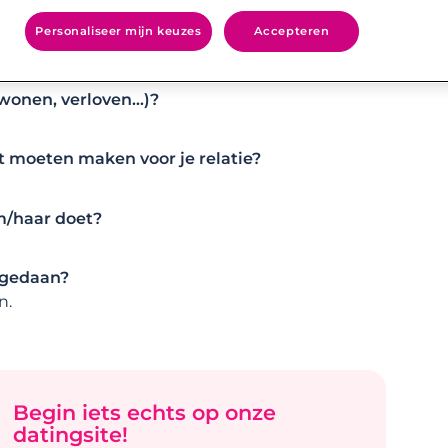
ijk om die ene er tussenuit te zoeken waar
Personaliseer mijn keuzes
Accepteren
ct met hem opgenomen. Zijn profiel bleef
wonen, verloven…)?
t moeten maken voor je relatie?
em/haar doet?
 gedaan?
n.
Begin iets echts op onze
datingsite!