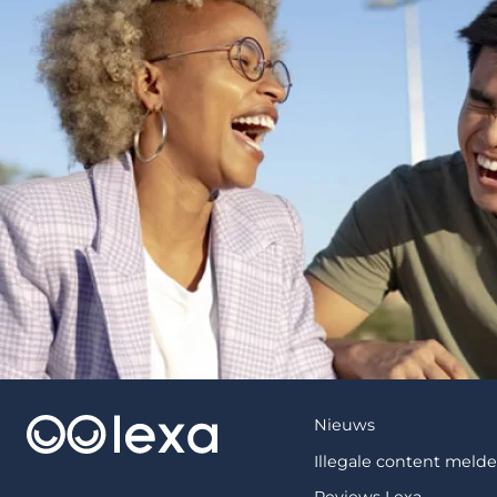
Nieuws
Illegale content meld
Reviews Lexa