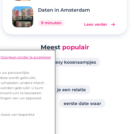
Daten in Amsterdam
9 minuten
Lees verder
Meest
populair
Doorgaan zonder te accepteren
dating via sms
sexy koosnaampjes
m uw persoonlijke
gay dating be
 deze wordt gebruikt,
te schakelen, andere Match
 worden gebruikt. U kunt
na hoeveel dates heb je een relatie
urencentrum te bezoeken.
llingen van uw apparaat.
derde date idee毛n
eerste date waar
p basis van beperkte