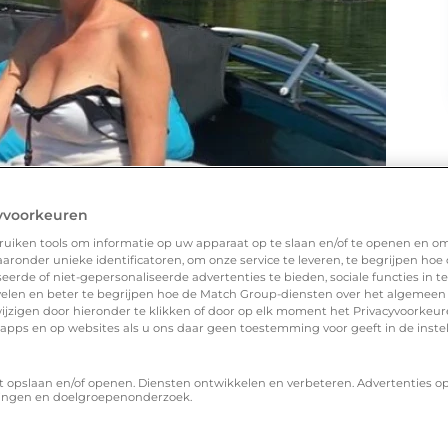
yvoorkeuren
uiken tools om informatie op uw apparaat op te slaan en/of te openen en o
ronder unieke identificatoren, om onze service te leveren, te begrijpen hoe
erde of niet-gepersonaliseerde advertenties te bieden, sociale functies in 
elen en beter te begrijpen hoe de Match Group-diensten over het algemeen
ijzigen door hieronder te klikken of door op elk moment het Privacyvoorke
n apps en op websites als u ons daar geen toestemming voor geeft in de inste
t opslaan en/of openen. Diensten ontwikkelen en verbeteren. Advertenties o
ingen en doelgroepenonderzoek.
l?