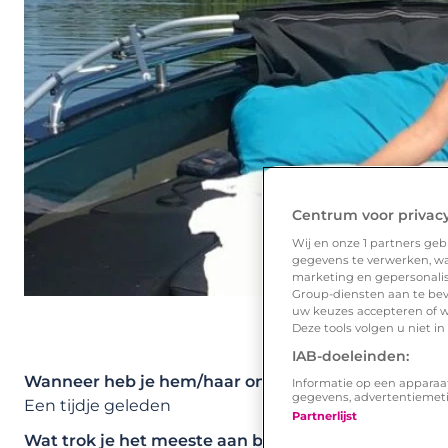
Centrum voor privac
Wij en onze
1
partners gebr
gegevens te verwerken, waa
marketing en gepersonalise
Group-diensten aan te bev
uw keuzes accepteren of w
Deze tools volgen u niet i
IAB-doeleinden:
Wanneer heb je hem/haar ontmoet?
Informatie op een apparaa
gegevens, advertentiemet
Een tijdje geleden
Partnerlijst
Wat trok je het meeste aan bij zijn/haar Lexa profie