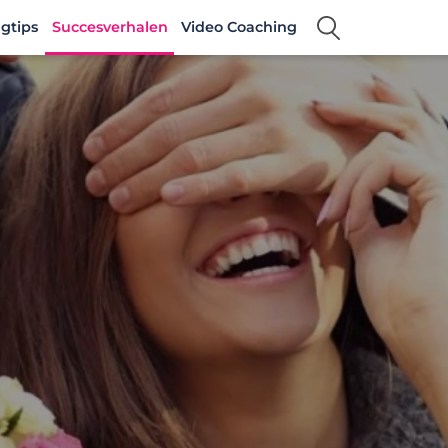
gtips
Succesverhalen
Video Coaching