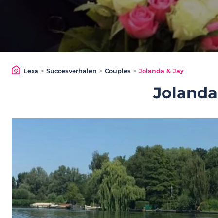
Lexa
>
Succesverhalen
>
Couples
>
Jolanda & Jay
Jolanda