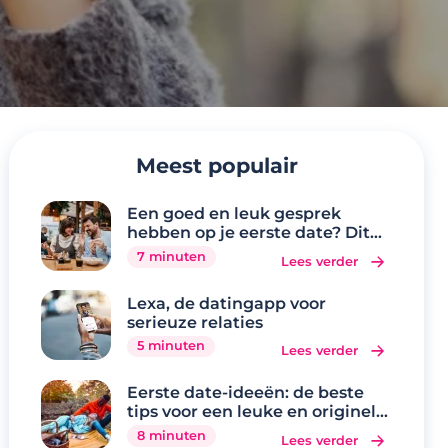
Meest populair
Een goed en leuk gesprek
hebben op je eerste date? Dit
zijn de 20 beste
7 minuten
Lees verder
gespreksonderwerpen
Lexa, de datingapp voor
serieuze relaties
5 minuten
Lees verder
Eerste date-ideeën: de beste
tips voor een leuke en originele
eerste date
8 minuten
Lees verder