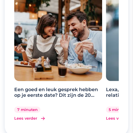
Een goed en leuk gesprek hebben
Lexa, de d
op je eerste date? Dit zijn de 20
relaties
beste gespreksonderwerpen
7 minuten
5 minuten
Lees verder
Lees verder