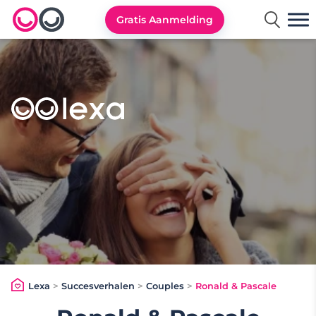
Gratis Aanmelding
Lexa logo
Lexa
>
Succesverhalen
>
Couples
>
Ronald & Pascale