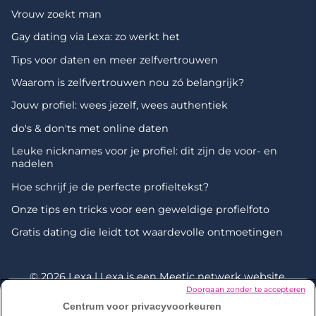
Vrouw zoekt man
Gay dating via Lexa: zo werkt het
Tips voor daten en meer zelfvertrouwen
Waarom is zelfvertrouwen nou zó belangrijk?
Jouw profiel: wees jezelf, wees authentiek
do's & don'ts met online daten
Leuke nicknames voor je profiel: dit zijn de voor- en
nadelen
Hoe schrijf je de perfecte profieltekst?
Onze tips en tricks voor een geweldige profielfoto
Gratis dating die leidt tot waardevolle ontmoetingen
© 2026 Lexa | Lexa is een
Meetic netwerk
website.
Doorgaan zonder te accepteren
Centrum voor privacyvoorkeuren
*Onderzoek uitgevoerd door Dynata in december 2023 onder